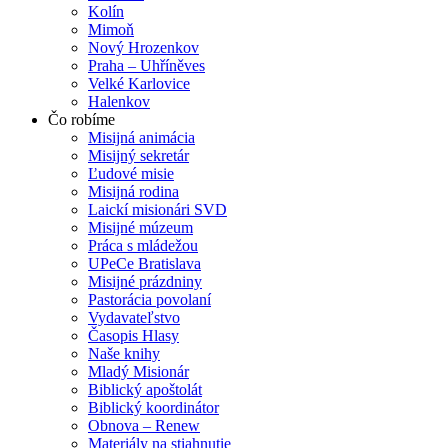
Kolín
Mimoň
Nový Hrozenkov
Praha – Uhříněves
Velké Karlovice
Halenkov
Čo robíme
Misijná animácia
Misijný sekretár
Ľudové misie
Misijná rodina
Laickí misionári SVD
Misijné múzeum
Práca s mládežou
UPeCe Bratislava
Misijné prázdniny
Pastorácia povolaní
Vydavateľstvo
Časopis Hlasy
Naše knihy
Mladý Misionár
Biblický apoštolát
Biblický koordinátor
Obnova – Renew
Materiály na stiahnutie