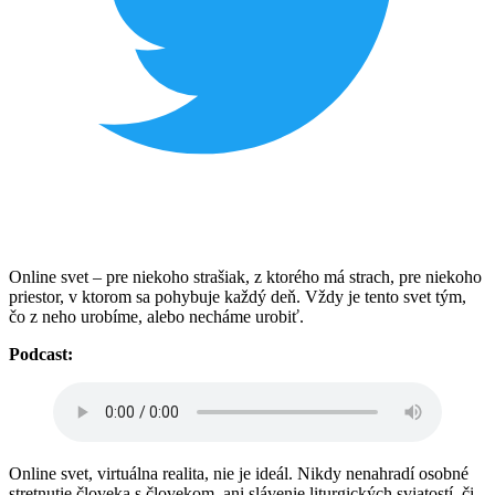
Online svet – pre niekoho strašiak, z ktorého má strach, pre niekoho
priestor, v ktorom sa pohybuje každý deň. Vždy je tento svet tým,
čo z neho urobíme, alebo necháme urobiť.
Podcast:
Online svet, virtuálna realita, nie je ideál. Nikdy nenahradí osobné
stretnutie človeka s človekom, ani slávenie liturgických sviatostí, či