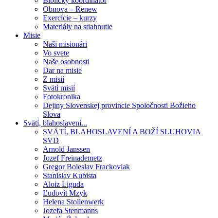
Biblický koordinátor
Obnova – Renew
Exercície – kurzy
Materiály na stiahnutie
Misie
Naši misionári
Vo svete
Naše osobnosti
Dar na misie
Z misií
Svätí misií
Fotokronika
Dejiny Slovenskej provincie Spoločnosti Božieho
Slova
Svätí, blahoslavení...
SVÄTÍ, BLAHOSLAVENÍ A BOŽÍ SLUHOVIA
SVD
Arnold Janssen
Jozef Freinademetz
Gregor Boleslav Frackoviak
Stanislav Kubista
Aloiz Liguda
Ľudovít Mzyk
Helena Stollenwerk
Jozefa Stenmanns