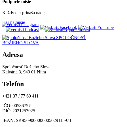
Podporte misie
Každý dar prináša nádej.
Dar na misie
SPOLOČNOSŤ
BOŽIEHO SLOVA
Adresa
Spoločnosť Božieho Slova
Kalvária 3, 949 01 Nitra
Telefón
+421 37 / 77 69 411
IČO
: 00586757
DIČ
: 2021253025
IBAN
: SK9509000000005029115971