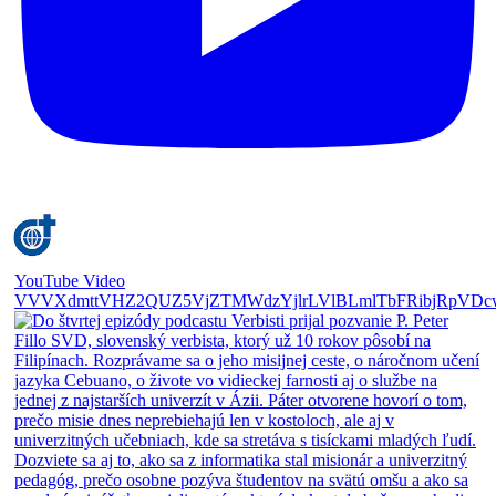
YouTube Video
VVVXdmttVHZ2QUZ5VjZTMWdzYjlrLVlBLmlTbFRibjRpVDc