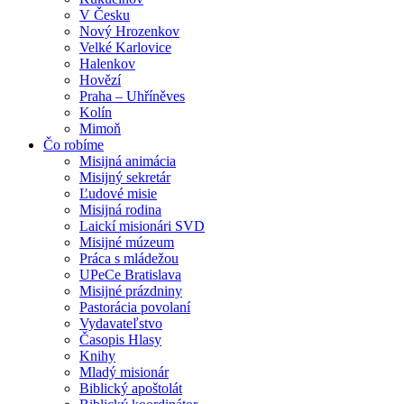
V Česku
Nový Hrozenkov
Velké Karlovice
Halenkov
Hovězí
Praha – Uhříněves
Kolín
Mimoň
Čo robíme
Misijná animácia
Misijný sekretár
Ľudové misie
Misijná rodina
Laickí misionári SVD
Misijné múzeum
Práca s mládežou
UPeCe Bratislava
Misijné prázdniny
Pastorácia povolaní
Vydavateľstvo
Časopis Hlasy
Knihy
Mladý misionár
Biblický apoštolát