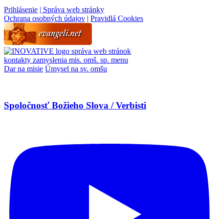
Prihlásenie
| Správa web stránky
Ochrana osobných údajov
|
Pravidlá Cookies
správa web stránok
kontakty
zamyslenia
mis. omš. sp.
menu
Dar na misie
Úmysel na sv. omšu
Spoločnosť Božieho Slova / Verbisti