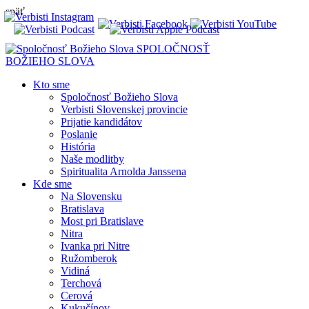
späť
SPOLOČNOSŤ
BOŽIEHO SLOVA
Kto sme
Spoločnosť Božieho Slova
Verbisti Slovenskej provincie
Prijatie kandidátov
Poslanie
História
Naše modlitby
Spiritualita Arnolda Janssena
Kde sme
Na Slovensku
Bratislava
Most pri Bratislave
Nitra
Ivanka pri Nitre
Ružomberok
Vidiná
Terchová
Cerová
Kukučínov