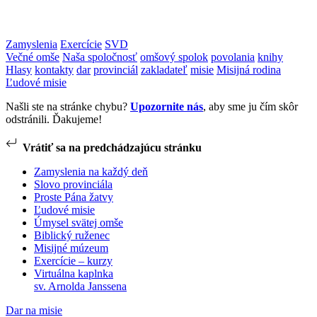
Zamyslenia
Exercície
SVD
Večné omše
Naša spoločnosť
omšový spolok
povolania
knihy
Hlasy
kontakty
dar
provinciál
zakladateľ
misie
Misijná rodina
Ľudové misie
Našli ste na stránke chybu?
Upozornite nás
, aby sme ju čím skôr
odstránili. Ďakujeme!
Vrátiť sa na predchádzajúcu stránku
Zamyslenia na každý deň
Slovo provinciála
Proste Pána žatvy
Ľudové misie
Úmysel svätej omše
Biblický ruženec
Misijné múzeum
Exercície – kurzy
Virtuálna kaplnka
sv. Arnolda Janssena
Dar na misie