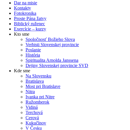
Dar na misie
Kontakty
Fotokronika
Proste Pána žatvy
Biblický ruženec
Exercície – kurzy
Kto sme
Spoločnosť Božieho Slova
Verbisti Slovenskej provincie
Poslanie
História
Spiritualita Arnolda Janssena
Dejiny Slovenskej provincie SVD
Kde sme
Na Slovensku
Bratislava
Most pri Bratislave
Nitra
Ivanka pri Nitre
Ružomberok
Vidiná
Terchová
Cerová
Kukučínov
V Česku