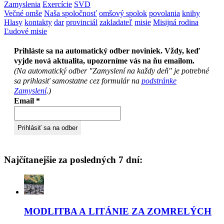
Zamyslenia
Exercície
SVD
Večné omše
Naša spoločnosť
omšový spolok
povolania
knihy
Hlasy
kontakty
dar
provinciál
zakladateľ
misie
Misijná rodina
Ľudové misie
Prihláste sa na automatický odber noviniek. Vždy, keď
vyjde nová aktualita, upozorníme vás na ňu emailom.
(Na automatický odber "Zamyslení na každy deň" je potrebné
sa prihlasiť samostatne cez formulár na
podstránke
Zamyslení
.)
Email
*
Najčítanejšie za posledných 7 dní:
MODLITBA A LITÁNIE ZA ZOMRELÝCH