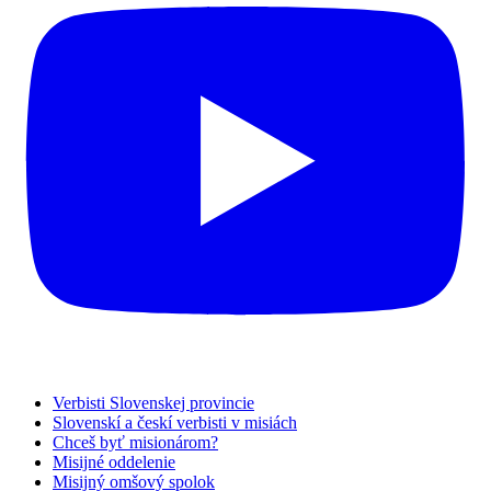
Verbisti Slovenskej provincie
Slovenskí a českí verbisti v misiách
Chceš byť misionárom?
Misijné oddelenie
Misijný omšový spolok