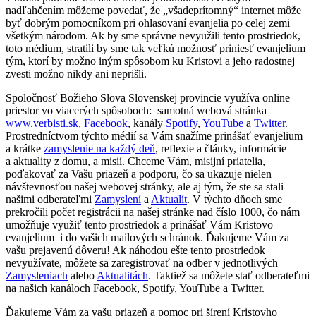
nadľahčením môžeme povedať, že „všadeprítomný“ internet môže
byť dobrým pomocníkom pri ohlasovaní evanjelia po celej zemi
všetkým národom. Ak by sme správne nevyužili tento prostriedok,
toto médium, stratili by sme tak veľkú možnosť priniesť evanjelium
tým, ktorí by možno iným spôsobom ku Kristovi a jeho radostnej
zvesti možno nikdy ani neprišli.
Spoločnosť Božieho Slova Slovenskej provincie využíva online
priestor vo viacerých spôsoboch: samotná webová stránka
www.verbisti.sk
,
Facebook
, kanály
Spotify
,
YouTube
a
Twitter
.
Prostredníctvom týchto médií sa Vám snažíme prinášať evanjelium
a krátke
zamyslenie na každý deň
, reflexie a články, informácie
a aktuality z domu, a misií. Chceme Vám, misijní priatelia,
poďakovať za Vašu priazeň a podporu, čo sa ukazuje nielen
návštevnosťou našej webovej stránky, ale aj tým, že ste sa stali
našimi odberateľmi
Zamyslení
a
Aktualít
. V týchto dňoch sme
prekročili počet registrácii na našej stránke nad číslo 1000, čo nám
umožňuje využiť tento prostriedok a prinášať Vám Kristovo
evanjelium i do vašich mailových schránok. Ďakujeme Vám za
vašu prejavenú dôveru! Ak náhodou ešte tento prostriedok
nevyužívate, môžete sa zaregistrovať na odber v jednotlivých
Zamysleniach
alebo
Aktualitách
. Taktiež sa môžete stať odberateľmi
na našich kanáloch Facebook, Spotify, YouTube a Twitter.
Ďakujeme Vám za vašu priazeň a pomoc pri šírení Kristovho