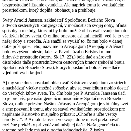
bezprostredné hlásanie evanjelia. Ale napriek tomu je vynikajúcim
prostriedkom, ktorý dopĺňa, obohacuje a prehlbuje.
Svätý Arnold Janssen, zakladateľ Spoločnosti Božieho Slova
a dvoch sesterských kongregácií, v možnostiach svojej doby, hľadal
spôsoby a metódy, ktorými by bolo možné ohlasovať evanjelium do
všetkých kútov sveta. O online priestore asi ani netušil, veď je to vec
našej doby a storočia. Ale snažil sa využiť to, čo mu bolo v danej
dobe prístupné. Jeho, nazvime to Areopágom (Areopág v Aténach
bolo vyvýšené miesto, kde sv. Pavol kázal o Kristovi mimo
židovské prostredie (porov. Sk 17, 22).) bola tlač a zároveň
distribúcia tlače prostredníctvom cestovných bratov (rehoľní bratia
Spoločnosti Božieho Slova), ktorých poslaním bolo šírenie tlače
v jednotlivých krajoch.
Aj my sme dnes povolaní ohlasovať Kristovo evanjelium zo striech
a nachádzať všetky možné spôsoby, aby sa evanjelium mohlo dostať
do všetkých kútov sveta. To, čím bola pre P. Arnolda Janssena tlač,
to je pre nás, pre našu generáciu misionárov Spoločnosti Božieho
Slova, online priestor. Naším súčasným Areopágom je virtuálny svet
a sme pozvaní k tomu, aby sa stával vynikajúcim prostriedkom pre
napĺňanie Kristovho misijného príkazu: „Choďte a učte všetky
národy…“. P. Arnold Janssen vo svojej dobe musel prekonávať
rozličné prekážky pri vydávaní misijnej tlače. Naša generácia to
v tomto pohľade má asi o trocha jednoduchšie. Z istým