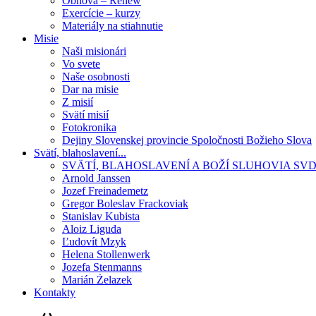
Obnova – Renew
Exercície – kurzy
Materiály na stiahnutie
Misie
Naši misionári
Vo svete
Naše osobnosti
Dar na misie
Z misií
Svätí misií
Fotokronika
Dejiny Slovenskej provincie Spoločnosti Božieho Slova
Svätí, blahoslavení...
SVÄTÍ, BLAHOSLAVENÍ A BOŽÍ SLUHOVIA SV
Arnold Janssen
Jozef Freinademetz
Gregor Boleslav Frackoviak
Stanislav Kubista
Aloiz Liguda
Ľudovít Mzyk
Helena Stollenwerk
Jozefa Stenmanns
Marián Żelazek
Kontakty