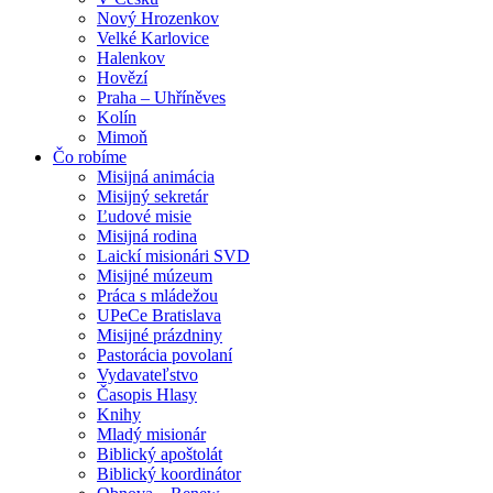
Nový Hrozenkov
Velké Karlovice
Halenkov
Hovězí
Praha – Uhříněves
Kolín
Mimoň
Čo robíme
Misijná animácia
Misijný sekretár
Ľudové misie
Misijná rodina
Laickí misionári SVD
Misijné múzeum
Práca s mládežou
UPeCe Bratislava
Misijné prázdniny
Pastorácia povolaní
Vydavateľstvo
Časopis Hlasy
Knihy
Mladý misionár
Biblický apoštolát
Biblický koordinátor