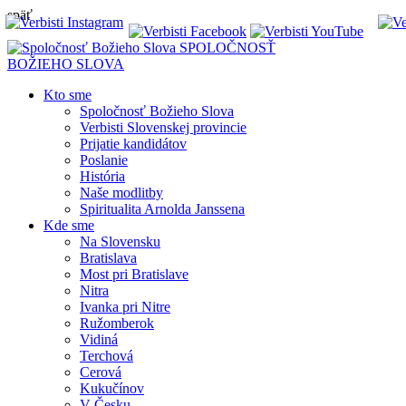
späť
SPOLOČNOSŤ
BOŽIEHO SLOVA
Kto sme
Spoločnosť Božieho Slova
Verbisti Slovenskej provincie
Prijatie kandidátov
Poslanie
História
Naše modlitby
Spiritualita Arnolda Janssena
Kde sme
Na Slovensku
Bratislava
Most pri Bratislave
Nitra
Ivanka pri Nitre
Ružomberok
Vidiná
Terchová
Cerová
Kukučínov
V Česku