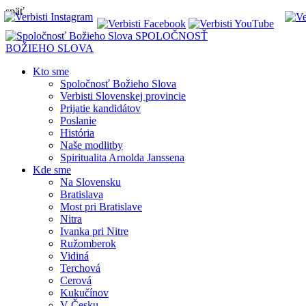
späť
SPOLOČNOSŤ
BOŽIEHO SLOVA
Kto sme
Spoločnosť Božieho Slova
Verbisti Slovenskej provincie
Prijatie kandidátov
Poslanie
História
Naše modlitby
Spiritualita Arnolda Janssena
Kde sme
Na Slovensku
Bratislava
Most pri Bratislave
Nitra
Ivanka pri Nitre
Ružomberok
Vidiná
Terchová
Cerová
Kukučínov
V Česku