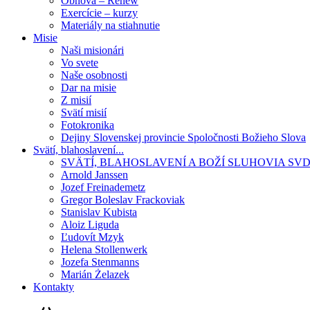
Obnova – Renew
Exercície – kurzy
Materiály na stiahnutie
Misie
Naši misionári
Vo svete
Naše osobnosti
Dar na misie
Z misií
Svätí misií
Fotokronika
Dejiny Slovenskej provincie Spoločnosti Božieho Slova
Svätí, blahoslavení...
SVÄTÍ, BLAHOSLAVENÍ A BOŽÍ SLUHOVIA SV
Arnold Janssen
Jozef Freinademetz
Gregor Boleslav Frackoviak
Stanislav Kubista
Aloiz Liguda
Ľudovít Mzyk
Helena Stollenwerk
Jozefa Stenmanns
Marián Żelazek
Kontakty