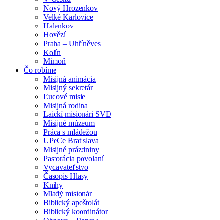
Nový Hrozenkov
Velké Karlovice
Halenkov
Hovězí
Praha – Uhříněves
Kolín
Mimoň
Čo robíme
Misijná animácia
Misijný sekretár
Ľudové misie
Misijná rodina
Laickí misionári SVD
Misijné múzeum
Práca s mládežou
UPeCe Bratislava
Misijné prázdniny
Pastorácia povolaní
Vydavateľstvo
Časopis Hlasy
Knihy
Mladý misionár
Biblický apoštolát
Biblický koordinátor