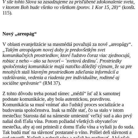
V sile tohto Slova sa zasadzujeme za prisľúbené zdokonalenie sveta,
v ktorom Boh bude všetko vo všetkom (porov. 1 Kor 15, 28)“
(konšt.
115).
Nový „areopág“
V oblasti evanjelizácie sa masmédiá považujú za nové „areopágy“.
„Takým areopágom novej doby je predovšetkým svet
komunikačných prostriedkov, ktoré ľudstvo čoraz viac zjednocujú,
robiac z neho
–
ako sa hovorí
–
´svetovú dedinu´. Prostriedky
spoločenskej komunikácie majú natoľko dôležitý význam, že sa pre
mnohých stali hlavným prostriedkom zdieľania informácií a
vzdelávania, vedenia a riadenia pre individuálne, rodinné aj
sociálne správanie“
(RM 37).
Z tohto dôvodu treba ponad rámec „médií“ ísť až k samotnej
podstate komunikácie, aby bola autentickou, pravdivou.
Komunikácia sa musí vnímať ako ľudský proces socializácie a
budovania spoločenstva. Inak sa môže stať, čo sa stalo v istom
mestečku: Starosta dal na námestie umiestniť veľký sud a ako prvý
nalial doň fľašu vína. Potom požiadal všetkých obyvateľov
mestečka, aby aj oni priniesli z domu fľašu vína a vyliali ju do suda.
Tak budú mať na slávnosť postarané o víno. Prišiel deň slávnosti a
sud otvorili. Načreli a nabrali vína a začali ho rozlievať. Aké však