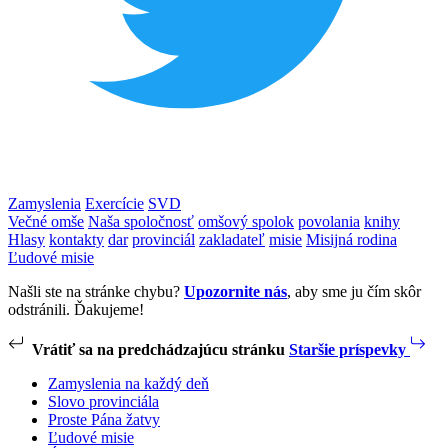
Zamyslenia
Exercície
SVD
Večné omše
Naša spoločnosť
omšový spolok
povolania
knihy
Hlasy
kontakty
dar
provinciál
zakladateľ
misie
Misijná rodina
Ľudové misie
Našli ste na stránke chybu?
Upozornite nás
, aby sme ju čím skôr
odstránili. Ďakujeme!
Vrátiť sa na predchádzajúcu stránku
Staršie príspevky
Zamyslenia na každý deň
Slovo provinciála
Proste Pána žatvy
Ľudové misie