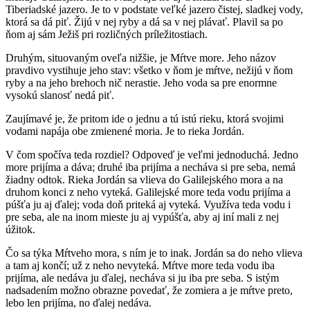
Tiberiadské jazero. Je to v podstate veľké jazero čistej, sladkej vody,
ktorá sa dá piť. Žijú v nej ryby a dá sa v nej plávať. Plavil sa po
ňom aj sám Ježiš pri rozličných príležitostiach.
Druhým, situovaným oveľa nižšie, je Mŕtve more. Jeho názov
pravdivo vystihuje jeho stav: všetko v ňom je mŕtve, nežijú v ňom
ryby a na jeho brehoch nič nerastie. Jeho voda sa pre enormne
vysokú slanosť nedá piť.
Zaujímavé je, že pritom ide o jednu a tú istú rieku, ktorá svojimi
vodami napája obe zmienené moria. Je to rieka Jordán.
V čom spočíva teda rozdiel? Odpoveď je veľmi jednoduchá. Jedno
more prijíma a dáva; druhé iba prijíma a necháva si pre seba, nemá
žiadny odtok. Rieka Jordán sa vlieva do Galilejského mora a na
druhom konci z neho vyteká. Galilejské more teda vodu prijíma a
púšťa ju aj ďalej; voda doň priteká aj vyteká. Využíva teda vodu i
pre seba, ale na inom mieste ju aj vypúšťa, aby aj iní mali z nej
úžitok.
Čo sa týka Mŕtveho mora, s ním je to inak. Jordán sa do neho vlieva
a tam aj končí; už z neho nevyteká. Mŕtve more teda vodu iba
prijíma, ale nedáva ju ďalej, necháva si ju iba pre seba. S istým
nadsadením možno obrazne povedať, že zomiera a je mŕtve preto,
lebo len prijíma, no ďalej nedáva.