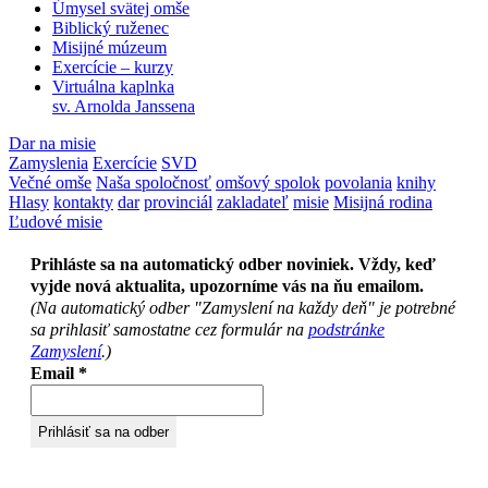
Úmysel svätej omše
Biblický ruženec
Misijné múzeum
Exercície – kurzy
Virtuálna kaplnka
sv. Arnolda Janssena
Dar na misie
Zamyslenia
Exercície
SVD
Večné omše
Naša spoločnosť
omšový spolok
povolania
knihy
Hlasy
kontakty
dar
provinciál
zakladateľ
misie
Misijná rodina
Ľudové misie
Prihláste sa na automatický odber noviniek. Vždy, keď
vyjde nová aktualita, upozorníme vás na ňu emailom.
(Na automatický odber "Zamyslení na každy deň" je potrebné
sa prihlasiť samostatne cez formulár na
podstránke
Zamyslení
.)
Email
*