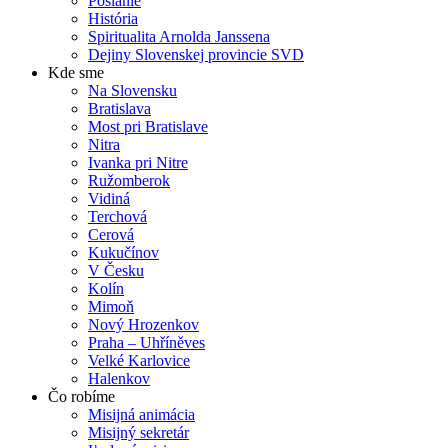
Poslanie
História
Spiritualita Arnolda Janssena
Dejiny Slovenskej provincie SVD
Kde sme
Na Slovensku
Bratislava
Most pri Bratislave
Nitra
Ivanka pri Nitre
Ružomberok
Vidiná
Terchová
Cerová
Kukučínov
V Česku
Kolín
Mimoň
Nový Hrozenkov
Praha – Uhříněves
Velké Karlovice
Halenkov
Čo robíme
Misijná animácia
Misijný sekretár