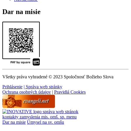
Dar na misie
Všetky práva vyhradené © 2023 Spoločnosť Božieho Slova
Prihlásenie
| Správa web stránky
Ochrana osobných údajov
|
Pravidlá Cookies
správa web stránok
kontakty
zamyslenia
mis. omš. sp.
menu
Dar na misie
Úmysel na sv. omšu