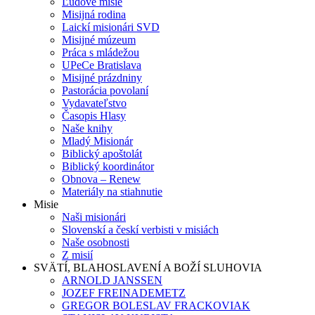
Ľudové misie
Misijná rodina
Laickí misionári SVD
Misijné múzeum
Práca s mládežou
UPeCe Bratislava
Misijné prázdniny
Pastorácia povolaní
Vydavateľstvo
Časopis Hlasy
Naše knihy
Mladý Misionár
Biblický apoštolát
Biblický koordinátor
Obnova – Renew
Materiály na stiahnutie
Misie
Naši misionári
Slovenskí a českí verbisti v misiách
Naše osobnosti
Z misií
SVÄTÍ, BLAHOSLAVENÍ A BOŽÍ SLUHOVIA
ARNOLD JANSSEN
JOZEF FREINADEMETZ
GREGOR BOLESLAV FRACKOVIAK