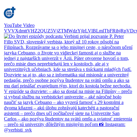
YouTube Video
VVVXdmttVHZ2QUZ5VjZTMWdzYjlrLVlBLmlTbFRibjRpVDc