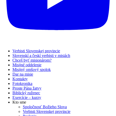
Verbisti Slovenskej provincie
Slovenskí a českí verbisti v misiách
Chceš byť misionárom?
Misijné oddelenie
Misijný omšový spolok
Dar na misie
Kontakty
Fotokronika
Proste Pána žatvy
Biblický ruženec
Exercície – kurzy
Kto sme
Spoločnosť Božieho Slova
Verbisti Slovenskej provincie