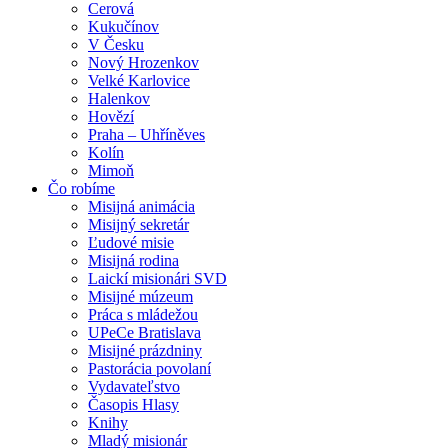
Cerová
Kukučínov
V Česku
Nový Hrozenkov
Velké Karlovice
Halenkov
Hovězí
Praha – Uhříněves
Kolín
Mimoň
Čo robíme
Misijná animácia
Misijný sekretár
Ľudové misie
Misijná rodina
Laickí misionári SVD
Misijné múzeum
Práca s mládežou
UPeCe Bratislava
Misijné prázdniny
Pastorácia povolaní
Vydavateľstvo
Časopis Hlasy
Knihy
Mladý misionár