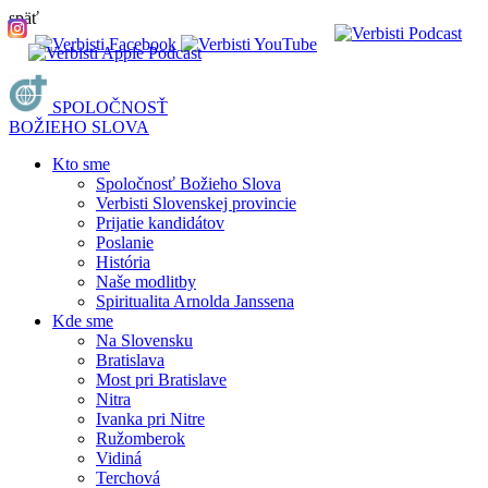
späť
SPOLOČNOSŤ
BOŽIEHO SLOVA
Kto sme
Spoločnosť Božieho Slova
Verbisti Slovenskej provincie
Prijatie kandidátov
Poslanie
História
Naše modlitby
Spiritualita Arnolda Janssena
Kde sme
Na Slovensku
Bratislava
Most pri Bratislave
Nitra
Ivanka pri Nitre
Ružomberok
Vidiná
Terchová