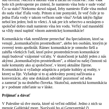
bolo ich prekvapenie po zistení, že namiesto vína bola v sude voda!
Čo sa stalo? Niekomu skrsol nápad, žeby namiesto fľaše vína mohol
do suda vliať fľašu vody. Pritom si iste pomyslel, že veď čože je to
jedna fľaša vody v takom veľkom sude vína? Avšak takýto figliar
nebol len jeden; boli to všetci. A tak pre ich sebectvo a nezáujem o
spoločné dobro mali namiesto vína len vodu. Veľký sud masmédií
sa vždy musí naplniť vínom autentickej komunikácie!
Komunikáciu však nemôžeme prenechať iba špecialistom, ktorí sa
venujú „komunikačným prostriedkom“, alebo len osobám, ktorým je
zverený tento apoštolát. Rámec komunikácie je omnoho širší a
zahŕňa všetkých ľudí, ktorí práve prostredníctvom komunikácie
majú budovať vzájomné vzťahy. V skutočnosti je každý jeden z nás
akýmsi „komunikačným prostriedkom”, a oblasťou našej činnosti sú
naše komunity ako aj spoločnosť, v ktorej aktuálne žijeme.
Komunikácia si vyžaduje adaptáciu a prijatie kultúry aj reality, v
ktorej sa žije. Vyžaduje si to aj adekvátny postoj načúvania a
konverzácie, aby sme dokázali odvrátiť pozornosť od seba
a zamerať ju na druhého človeka. Skutočná, autentická komunikácia
je v podstate zdieľanie sa v láske.
Prijímať a dávať
V Palestíne sú dve moria, ktoré sú veľmi odlišné. Jedno z nich sa
menuje Galilejské more. Nazývajú ho aj Genezaretské či