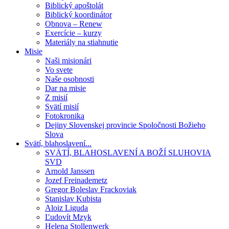
Biblický apoštolát
Biblický koordinátor
Obnova – Renew
Exercície – kurzy
Materiály na stiahnutie
Misie
Naši misionári
Vo svete
Naše osobnosti
Dar na misie
Z misií
Svätí misií
Fotokronika
Dejiny Slovenskej provincie Spoločnosti Božieho
Slova
Svätí, blahoslavení...
SVÄTÍ, BLAHOSLAVENÍ A BOŽÍ SLUHOVIA
SVD
Arnold Janssen
Jozef Freinademetz
Gregor Boleslav Frackoviak
Stanislav Kubista
Aloiz Liguda
Ľudovít Mzyk
Helena Stollenwerk