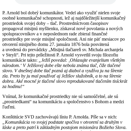
P. Arnold bol dobrý komunikátor. Vedel ako využiť nielen svoje
osobné komunikačné schopnosti, lež aj najdôležitejší komunikačný
prostriedok svojej doby – tlač. Prostredníctvom časopisov
propagoval misijnú myšlienku, získaval nové povolania a nových
spolupracovníkov a v neposlednom rade zbieral finančné
prostriedky pre svoje misijné spoločnosti. Ani nie päť mesiacov po
otvorení misijného domu 27. januára 1876 bola posvätená
a uvedená do prevádzky „Misijná tlačiareň sv. Michala archanjela
v Steyli“
.
Pri tejto príležitosti P. Arnold vysvetlil svoju filozofiu
komunikácie takto:
„Ježiš povedal: ‚Ohlasujte evanjelium všetkým
národom.‘ V Ježišovej dobe ešte nebola známa tlač, čiže tlačené
slovo. V dnešnej dobe tlač pozná aj diabol a využíva ju na šírenie
zla. Preto by ju mal používať aj Ježišov služobník, a to na šírenie
dobra. Aké mocné je tlačené slovo reprodukované tlačením tisíckrát
za hodinu!“
Vnímal, že komunikačné prostriedky nie sú samoúčelné, ale sú
„prostriedkami“ na komunikáciu a spoločenstvo s Bohom a medzi
ľuďmi.
Konštitúcie SVD zachovávajú líniu P. Arnolda. Píše sa v nich:
„Komunikácia vo svojej podstate spočíva v otvorení sa druhým v
láske a preto patrí k základným postojom misionára Božieho Slova.