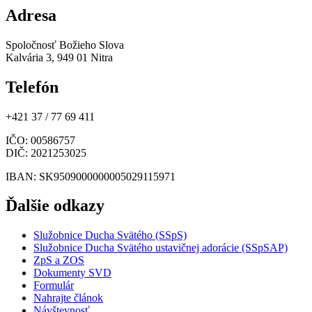
Adresa
Spoločnosť Božieho Slova
Kalvária 3, 949 01 Nitra
Telefón
+421 37 / 77 69 411
IČO
: 00586757
DIČ
: 2021253025
IBAN
: SK9509000000005029115971
Ďalšie odkazy
Služobnice Ducha Svätého (SSpS)
Služobnice Ducha Svätého ustavičnej adorácie (SSpSAP)
ZpS a ZOS
Dokumenty SVD
Formulár
Nahrajte článok
Návštevnosť