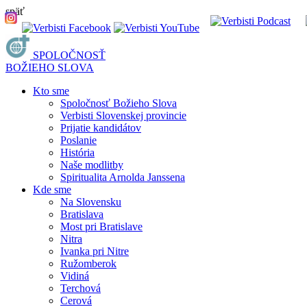
späť
SPOLOČNOSŤ
BOŽIEHO SLOVA
Kto sme
Spoločnosť Božieho Slova
Verbisti Slovenskej provincie
Prijatie kandidátov
Poslanie
História
Naše modlitby
Spiritualita Arnolda Janssena
Kde sme
Na Slovensku
Bratislava
Most pri Bratislave
Nitra
Ivanka pri Nitre
Ružomberok
Vidiná
Terchová
Cerová