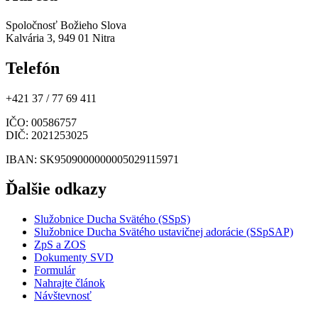
Spoločnosť Božieho Slova
Kalvária 3, 949 01 Nitra
Telefón
+421 37 / 77 69 411
IČO
: 00586757
DIČ
: 2021253025
IBAN
: SK9509000000005029115971
Ďalšie odkazy
Služobnice Ducha Svätého (SSpS)
Služobnice Ducha Svätého ustavičnej adorácie (SSpSAP)
ZpS a ZOS
Dokumenty SVD
Formulár
Nahrajte článok
Návštevnosť