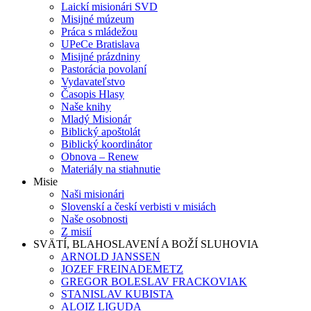
Laickí misionári SVD
Misijné múzeum
Práca s mládežou
UPeCe Bratislava
Misijné prázdniny
Pastorácia povolaní
Vydavateľstvo
Časopis Hlasy
Naše knihy
Mladý Misionár
Biblický apoštolát
Biblický koordinátor
Obnova – Renew
Materiály na stiahnutie
Misie
Naši misionári
Slovenskí a českí verbisti v misiách
Naše osobnosti
Z misií
SVÄTÍ, BLAHOSLAVENÍ A BOŽÍ SLUHOVIA
ARNOLD JANSSEN
JOZEF FREINADEMETZ
GREGOR BOLESLAV FRACKOVIAK
STANISLAV KUBISTA
ALOIZ LIGUDA