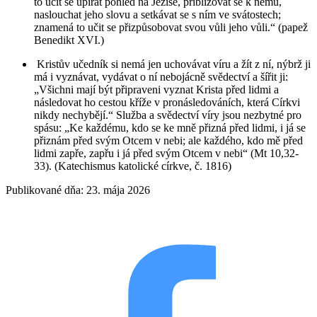
to učit se upírat pohled na Ježíše, přibližovat se k němu,
naslouchat jeho slovu a setkávat se s ním ve svátostech;
znamená to učit se přizpůsobovat svou vůli jeho vůli.“ (papež
Benedikt XVI.)
Kristův učedník si nemá jen uchovávat víru a žít z ní, nýbrž ji
má i vyznávat, vydávat o ní nebojácně svědectví a šířit ji:
„Všichni mají být připraveni vyznat Krista před lidmi a
následovat ho cestou kříže v pronásledováních, která Církvi
nikdy nechybějí.“ Služba a svědectví víry jsou nezbytné pro
spásu: „Ke každému, kdo se ke mně přizná před lidmi, i já se
přiznám před svým Otcem v nebi; ale každého, kdo mě před
lidmi zapře, zapřu i já před svým Otcem v nebi“ (Mt 10,32-
33). (Katechismus katolické církve, č. 1816)
Publikované dňa: 23. mája 2026