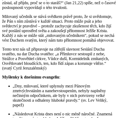
zůstal, až přijdu, proč se o to staráš?“ (Jan 21,22) spíše, než o časové
posloupnosti vypovídají o této trvalosti.
Milovaný učedník se stává svědkem právě proto, že si uvědomuje,
že Pán s ním zůstává v každé situaci. Proto může psát a jeho
svědectví je pravdivé – protože zachycuje zkušenost těch, kdo žijí
své poslání uprostřed světa a zakoušejí přítomnost Ježíše Krista.
Každý z nás se může stát „milovaným učedníkem“, pokud se nechá
vést Duchem svatým, který nám tuto přítomnost pomáhá objevovat.
Tento text nás už připravuje na zítřejší slavnost Seslání Ducha
svatého, na dar Ducha svatého: „a Přímluvce sestoupil z nebe,
Strážce a Posvětitel církve, Vůdce duší, Kormidelník zmítaných,
Osvětlovatel bloudících, ten, kdo řídí zápas a korunuje vítěze.“
(svatý Cyril Jeruzalémský)
Myšlenky k dnešnímu evangeliu
:
„Dny, milovaní, které uplynuly mezi Pánovým
zmrtvýchvstáním a nanebevstoupením, nebyly naplněny
nečinným odpočinkem, ale byly v nich potvrzeny velké
skutečnosti a odhaleny hluboké pravdy.“ (sv. Lev Veliký,
papež)
„Následovat Krista dnes není o nic méně náročné. Znamená