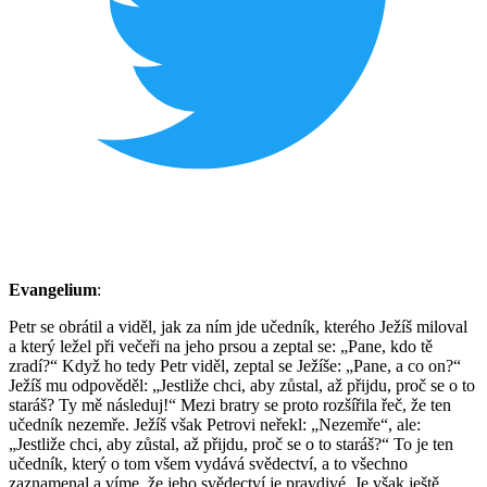
Evangelium
:
Petr se obrátil a viděl, jak za ním jde učedník, kterého Ježíš miloval
a který ležel při večeři na jeho prsou a zeptal se: „Pane, kdo tě
zradí?“ Když ho tedy Petr viděl, zeptal se Ježíše: „Pane, a co on?“
Ježíš mu odpověděl: „Jestliže chci, aby zůstal, až přijdu, proč se o to
staráš? Ty mě následuj!“ Mezi bratry se proto rozšířila řeč, že ten
učedník nezemře. Ježíš však Petrovi neřekl: „Nezemře“, ale:
„Jestliže chci, aby zůstal, až přijdu, proč se o to staráš?“ To je ten
učedník, který o tom všem vydává svědectví, a to všechno
zaznamenal a víme, že jeho svědectví je pravdivé. Je však ještě