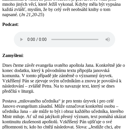
mnoho jiných věcí, které Ježíš vykonal. Kdyby měla být vypsána
každá zvlášť, myslím, že by celý svět neobsáhl knihy o tom
napsané. (
Jn 21,20-25
)
Podcast
:
Zamyšlení
:
Dnes čteme závěr evangelia svatého apoštola Jana. Konkrétně jde o
konec dodatku, který k původnímu textu připojila janovská
komunita. V tomto případě jde záměrně o významný úryvek.
Vzkříšený Pán se zjevuje svým učedníkům a znovu je povolává k
následování – zvláště Petra. Na to navazuje text, který se dnes
předčítá v liturgii.
Postava „milovaného učedníka“ je pro tento úryvek i pro celé
Janovo evangelium zásadní. Může označovat konkrétní osobu –
učedníka Jana – ale může to být i obraz každého učedníka, kterého
Mistr miluje. Ať už má jakýkoli přesný význam, text pomáhá ukázat
kontinuitu zkušenosti apoštolů. Vzkříšený Pán ujišťuje o své
přítomnosti ty, kdo ho chtějí následovat. Slova: „Jestliže chci, aby