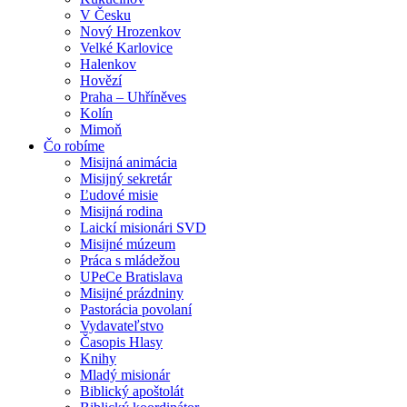
V Česku
Nový Hrozenkov
Velké Karlovice
Halenkov
Hovězí
Praha – Uhříněves
Kolín
Mimoň
Čo robíme
Misijná animácia
Misijný sekretár
Ľudové misie
Misijná rodina
Laickí misionári SVD
Misijné múzeum
Práca s mládežou
UPeCe Bratislava
Misijné prázdniny
Pastorácia povolaní
Vydavateľstvo
Časopis Hlasy
Knihy
Mladý misionár
Biblický apoštolát