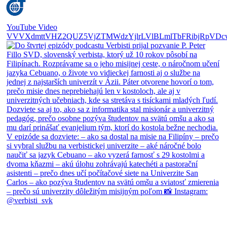
YouTube Video
VVVXdmttVHZ2QUZ5VjZTMWdzYjlrLVlBLmlTbFRibjRpVDc