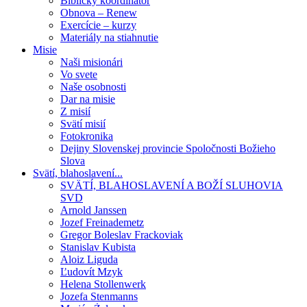
Biblický koordinátor
Obnova – Renew
Exercície – kurzy
Materiály na stiahnutie
Misie
Naši misionári
Vo svete
Naše osobnosti
Dar na misie
Z misií
Svätí misií
Fotokronika
Dejiny Slovenskej provincie Spoločnosti Božieho
Slova
Svätí, blahoslavení...
SVÄTÍ, BLAHOSLAVENÍ A BOŽÍ SLUHOVIA
SVD
Arnold Janssen
Jozef Freinademetz
Gregor Boleslav Frackoviak
Stanislav Kubista
Aloiz Liguda
Ľudovít Mzyk
Helena Stollenwerk
Jozefa Stenmanns