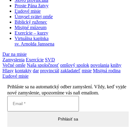
Slovo provinciála
Proste Pána žatvy
Ľudové misie
Úmysel svätej omše
Biblický ruženec
Misijné múzeum
Exercície – kurzy
Virtuálna kaplnka
sv. Arnolda Janssena
Dar na misie
Zamyslenia
Exercície
SVD
Večné omše
Naša spoločnosť
omšový spolok
povolania
knihy
Hlasy
kontakty
dar
provinciál
zakladateľ
misie
Misijná rodina
Ľudové misie
Prihláste sa na automatický odber zamyslení. Vždy, keď vyjde
nové zamyslenie, upozorníme vás naň emailom.