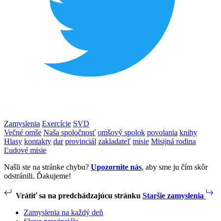
Zamyslenia
Exercície
SVD
Večné omše
Naša spoločnosť
omšový spolok
povolania
knihy
Hlasy
kontakty
dar
provinciál
zakladateľ
misie
Misijná rodina
Ľudové misie
Našli ste na stránke chybu?
Upozornite nás
, aby sme ju čím skôr
odstránili. Ďakujeme!
Vrátiť sa na predchádzajúcu stránku
Staršie zamyslenia
Zamyslenia na každý deň