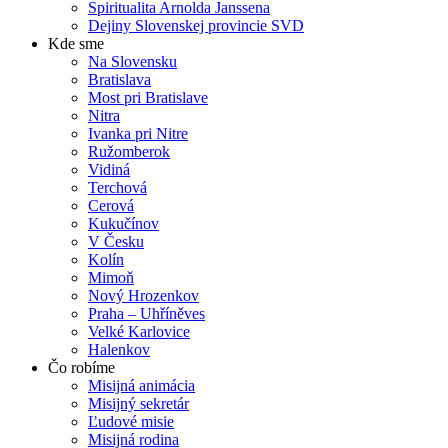
Spiritualita Arnolda Janssena
Dejiny Slovenskej provincie SVD
Kde sme
Na Slovensku
Bratislava
Most pri Bratislave
Nitra
Ivanka pri Nitre
Ružomberok
Vidiná
Terchová
Cerová
Kukučínov
V Česku
Kolín
Mimoň
Nový Hrozenkov
Praha – Uhříněves
Velké Karlovice
Halenkov
Čo robíme
Misijná animácia
Misijný sekretár
Ľudové misie
Misijná rodina