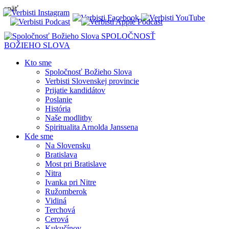
späť
SPOLOČNOSŤ
BOŽIEHO SLOVA
Kto sme
Spoločnosť Božieho Slova
Verbisti Slovenskej provincie
Prijatie kandidátov
Poslanie
História
Naše modlitby
Spiritualita Arnolda Janssena
Kde sme
Na Slovensku
Bratislava
Most pri Bratislave
Nitra
Ivanka pri Nitre
Ružomberok
Vidiná
Terchová
Cerová
Kukučínov