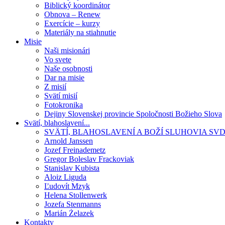
Biblický koordinátor
Obnova – Renew
Exercície – kurzy
Materiály na stiahnutie
Misie
Naši misionári
Vo svete
Naše osobnosti
Dar na misie
Z misií
Svätí misií
Fotokronika
Dejiny Slovenskej provincie Spoločnosti Božieho Slova
Svätí, blahoslavení...
SVÄTÍ, BLAHOSLAVENÍ A BOŽÍ SLUHOVIA SV
Arnold Janssen
Jozef Freinademetz
Gregor Boleslav Frackoviak
Stanislav Kubista
Aloiz Liguda
Ľudovít Mzyk
Helena Stollenwerk
Jozefa Stenmanns
Marián Żelazek
Kontakty