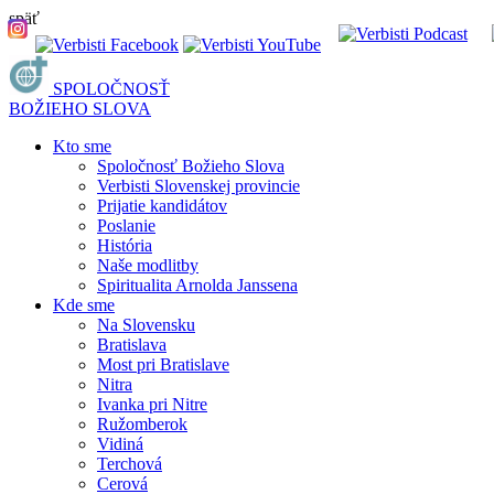
späť
SPOLOČNOSŤ
BOŽIEHO SLOVA
Kto sme
Spoločnosť Božieho Slova
Verbisti Slovenskej provincie
Prijatie kandidátov
Poslanie
História
Naše modlitby
Spiritualita Arnolda Janssena
Kde sme
Na Slovensku
Bratislava
Most pri Bratislave
Nitra
Ivanka pri Nitre
Ružomberok
Vidiná
Terchová
Cerová