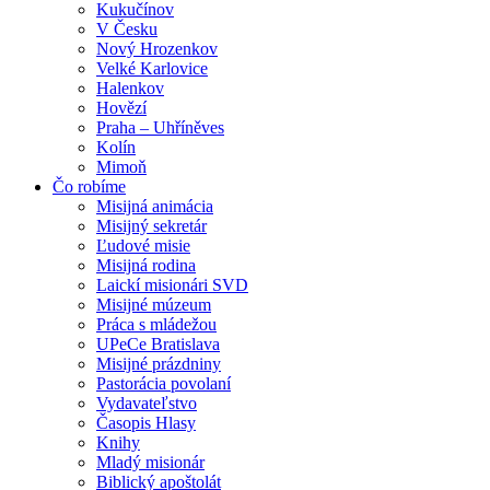
Kukučínov
V Česku
Nový Hrozenkov
Velké Karlovice
Halenkov
Hovězí
Praha – Uhříněves
Kolín
Mimoň
Čo robíme
Misijná animácia
Misijný sekretár
Ľudové misie
Misijná rodina
Laickí misionári SVD
Misijné múzeum
Práca s mládežou
UPeCe Bratislava
Misijné prázdniny
Pastorácia povolaní
Vydavateľstvo
Časopis Hlasy
Knihy
Mladý misionár
Biblický apoštolát