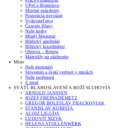
Práca s mládežou
UPeCe Bratislava
Misijné prázdniny
Pastorácia povolaní
Vydavateľstvo
Časopis Hlasy
Naše knihy
Mladý Misionár
Biblický apoštolát
Biblický koordinátor
Obnova – Renew
Materiály na stiahnutie
Misie
Naši misionári
Slovenskí a českí verbisti v misiách
Naše osobnosti
Z misií
SVÄTÍ, BLAHOSLAVENÍ A BOŽÍ SLUHOVIA
ARNOLD JANSSEN
JOZEF FREINADEMETZ
GREGOR BOLESLAV FRACKOVIAK
STANISLAV KUBISTA
ALOIZ LIGUDA
ĽUDOVÍT MZYK
HELENA STOLLENWERK