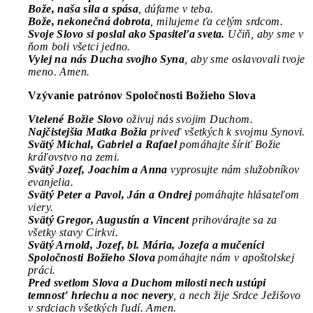
Bože, naša sila a spása
, dúfame v teba.
Bože, nekonečná dobrota
, milujeme ťa celým srdcom.
Svoje Slovo si poslal ako Spasiteľa sveta.
Učiň, aby sme v
ňom boli všetci jedno.
Vylej na nás Ducha svojho Syna
, aby sme oslavovali tvoje
meno. Amen.
Vzývanie patrónov Spoločnosti Božieho Slova
Vtelené Božie Slovo
oživuj nás svojim Duchom.
Najčistejšia Matka Božia
priveď všetkých k svojmu Synovi.
Svätý Michal, Gabriel a Rafael
pomáhajte šíriť Božie
kráľovstvo na zemi.
Svätý Jozef, Joachim a Anna
vyprosujte nám služobníkov
evanjelia.
Svätý Peter a Pavol, Ján a Ondrej
pomáhajte hlásateľom
viery.
Svätý Gregor, Augustín a Vincent
prihovárajte sa za
všetky stavy Cirkvi.
Svätý Arnold, Jozef, bl. Mária, Jozefa a mučeníci
Spoločnosti Božieho Slova
pomáhajte nám v apoštolskej
práci.
Pred svetlom Slova a Duchom milosti nech ustúpi
temnosť hriechu a noc nevery
, a nech žije Srdce Ježišovo
v srdciach všetkých ľudí. Amen.