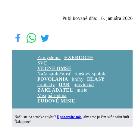
Publikované dňa: 16. januára 2026
Zamyslenia
EXERCÍCIE
SVD
VEČNÉ OMŠE
Naša spoločnosť
omšový spolok
POVOLANIA
knihy
HLASY
kontakty
DAR
provinciál
ZAKLADATEĽ
misie
Misijná rodina
ĽUDOVÉ MISIE
Našli ste na stránke chybu?
Upozornite nás
, aby sme ju čím skôr odstránili.
Ďakujeme!