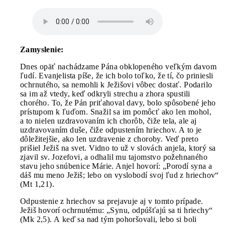
Zamyslenie:
Dnes opäť nachádzame Pána obklopeného veľkým davom
ľudí. Evanjelista píše, že ich bolo toľko, že tí, čo priniesli
ochrnutého, sa nemohli k Ježišovi vôbec dostať. Podarilo
sa im až vtedy, keď odkryli strechu a zhora spustili
chorého. To, že Pán priťahoval davy, bolo spôsobené jeho
prístupom k ľuďom. Snažil sa im pomôcť ako len mohol,
a to nielen uzdravovaním ich chorôb, čiže tela, ale aj
uzdravovaním duše, čiže odpustením hriechov. A to je
dôležitejšie, ako len uzdravenie z choroby. Veď preto
prišiel Ježiš na svet. Vidno to už v slovách anjela, ktorý sa
zjavil sv. Jozefovi, a odhalil mu tajomstvo požehnaného
stavu jeho snúbenice Márie. Anjel hovorí: „Porodí syna a
dáš mu meno Ježiš; lebo on vyslobodí svoj ľud z hriechov“
(Mt 1,21).
Odpustenie z hriechov sa prejavuje aj v tomto prípade.
Ježiš hovorí ochrnutému: „Synu, odpúšťajú sa ti hriechy“
(Mk 2,5). A keď sa nad tým pohoršovali, lebo si boli