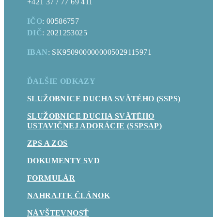
+421 37 / 77 69 411
IČO
: 00586757
DIČ
: 2021253025
IBAN
: SK9509000000005029115971
ĎALŠIE ODKAZY
SLUŽOBNICE DUCHA SVÄTÉHO (SSPS)
SLUŽOBNICE DUCHA SVÄTÉHO
USTAVIČNEJ ADORÁCIE (SSPSAP)
ZPS A ZOS
DOKUMENTY SVD
FORMULÁR
NAHRAJTE ČLÁNOK
NÁVŠTEVNOSŤ