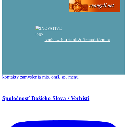
tvorba web stránok & firemná identita
kontakty
zamyslenia
mis. omš. sp.
menu
Spoločnosť Božieho Slova / Verbisti