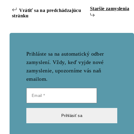
Staršie zamyslenia
Vrátiť sa na predchádzajúcu
stránku
Prihláste sa na automatický odber
zamyslení. Vždy, keď vyjde nové
zamyslenie, upozorníme vás naň
emailom.