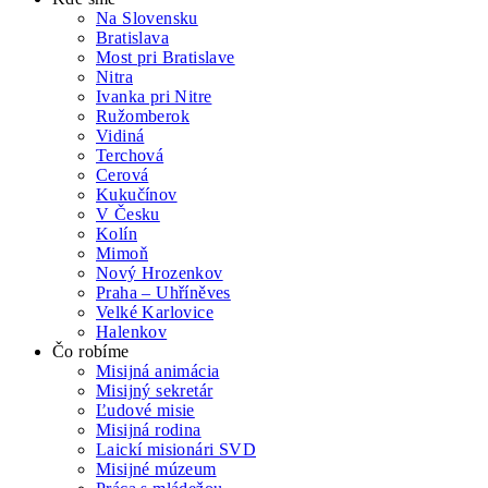
Na Slovensku
Bratislava
Most pri Bratislave
Nitra
Ivanka pri Nitre
Ružomberok
Vidiná
Terchová
Cerová
Kukučínov
V Česku
Kolín
Mimoň
Nový Hrozenkov
Praha – Uhříněves
Velké Karlovice
Halenkov
Čo robíme
Misijná animácia
Misijný sekretár
Ľudové misie
Misijná rodina
Laickí misionári SVD
Misijné múzeum