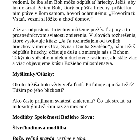
vedomí, že iba sám Boh môže odpúšťať hriechy, Ježiš, aby
im dokázal, že ten Boh, ktorý odpúšťa hriechy, prišiel ku
nim práve v ňom samom, hovorí ochrnutému: „Hovorím ti:
Vstaň, vezmi si lôžko a choď domov.“
Zázrak odpustenia hriechov môžeme prežívať aj my a to
prostredníctvom sviatosti zmierenia. V slovách rozhrešenia,
ktoré vyslovuje kňaz: „Ja ťa rozhrešujem od tvojich
hriechov v mene Otca, Syna i Ducha Svätého“), nám Ježiš
odpúšťa hriechy, očisťuje dušu a zmieruje nás s Bohom.
Takýmto spôsobom nielen duchovne rastieme, ale stále viac
a viac objavujeme krásu Božieho milosrdenstva.
Myšlienky/Otázky
:
Okolo Ježiša bolo vždy veľa ľudí. Priťahuje aj mňa Ježiš?
Túžim po jeho blízkosti?
Ako často prijímam sviatosť zmierenia? Čo tak stretať sa
milosrdným Ježišom raz za mesiac?
Modlitby Spoločnosti Božieho Slova:
Štvrťhodinová modlitba
Bože, večná pravda
, veríme v teba.