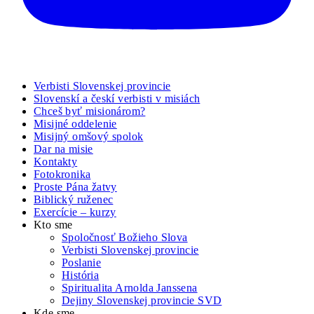
Verbisti Slovenskej provincie
Slovenskí a českí verbisti v misiách
Chceš byť misionárom?
Misijné oddelenie
Misijný omšový spolok
Dar na misie
Kontakty
Fotokronika
Proste Pána žatvy
Biblický ruženec
Exercície – kurzy
Kto sme
Spoločnosť Božieho Slova
Verbisti Slovenskej provincie
Poslanie
História
Spiritualita Arnolda Janssena
Dejiny Slovenskej provincie SVD
Kde sme