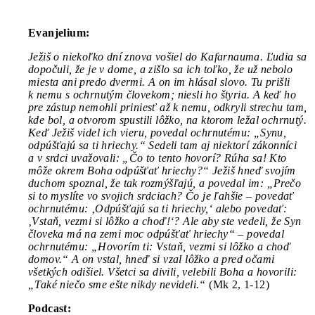
Evanjelium:
Ježiš o niekoľko dní znova vošiel do Kafarnauma. Ľudia sa
dopočuli, že je v dome, a zišlo sa ich toľko, že už nebolo
miesta ani predo dvermi. A on im hlásal slovo. Tu prišli
k nemu s ochrnutým človekom; niesli ho štyria. A keď ho
pre zástup nemohli priniesť až k nemu, odkryli strechu tam,
kde bol, a otvorom spustili lôžko, na ktorom ležal ochrnutý.
Keď Ježiš videl ich vieru, povedal ochrnutému: „Synu,
odpúšťajú sa ti hriechy.“ Sedeli tam aj niektorí zákonníci
a v srdci uvažovali: „Čo to tento hovorí? Rúha sa! Kto
môže okrem Boha odpúšťať hriechy?“ Ježiš hneď svojím
duchom spoznal, že tak rozmýšľajú, a povedal im: „Prečo
si to myslíte vo svojich srdciach? Čo je ľahšie – povedať
ochrnutému: ‚Odpúšťajú sa ti hriechy,‘ alebo povedať:
‚Vstaň, vezmi si lôžko a choď!‘? Ale aby ste vedeli, že Syn
človeka má na zemi moc odpúšťať hriechy“ – povedal
ochrnutému: „Hovorím ti: Vstaň, vezmi si lôžko a choď
domov.“ A on vstal, hneď si vzal lôžko a pred očami
všetkých odišiel. Všetci sa divili, velebili Boha a hovorili:
„Také niečo sme ešte nikdy nevideli.“
(Mk 2, 1-12)
Podcast: