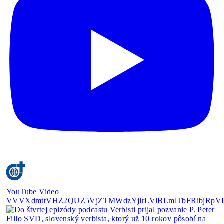
YouTube Video
VVVXdmttVHZ2QUZ5VjZTMWdzYjlrLVlBLmlTbFRibjRpV