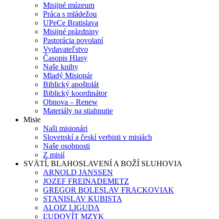
Misijné múzeum
Práca s mládežou
UPeCe Bratislava
Misijné prázdniny
Pastorácia povolaní
Vydavateľstvo
Časopis Hlasy
Naše knihy
Mladý Misionár
Biblický apoštolát
Biblický koordinátor
Obnova – Renew
Materiály na stiahnutie
Misie
Naši misionári
Slovenskí a českí verbisti v misiách
Naše osobnosti
Z misií
SVÄTÍ, BLAHOSLAVENÍ A BOŽÍ SLUHOVIA
ARNOLD JANSSEN
JOZEF FREINADEMETZ
GREGOR BOLESLAV FRACKOVIAK
STANISLAV KUBISTA
ALOIZ LIGUDA
ĽUDOVÍT MZYK