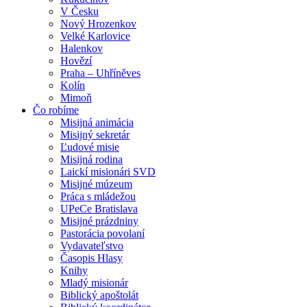
V Česku
Nový Hrozenkov
Velké Karlovice
Halenkov
Hovězí
Praha – Uhříněves
Kolín
Mimoň
Čo robíme
Misijná animácia
Misijný sekretár
Ľudové misie
Misijná rodina
Laickí misionári SVD
Misijné múzeum
Práca s mládežou
UPeCe Bratislava
Misijné prázdniny
Pastorácia povolaní
Vydavateľstvo
Časopis Hlasy
Knihy
Mladý misionár
Biblický apoštolát