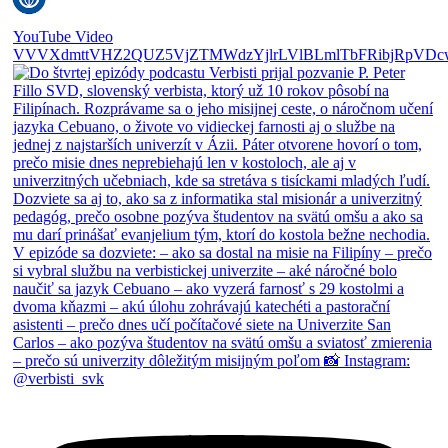
YouTube Video
VVVXdmttVHZ2QUZ5VjZTMWdzYjlrLVlBLmlTbFRibjRpVDc