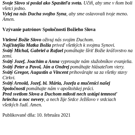
Svoje Slovo si poslal ako Spasiteľa sveta.
Učiň, aby sme v ňom boli
všetci jedno.
Vylej na nás Ducha svojho Syna
, aby sme oslavovali tvoje meno.
Amen.
Vzývanie patrónov Spoločnosti Božieho Slova
Vtelené Božie Slovo
oživuj nás svojim Duchom.
Najčistejšia Matka Božia
priveď všetkých k svojmu Synovi.
Svätý Michal, Gabriel a Rafael
pomáhajte šíriť Božie kráľovstvo na
zemi.
Svätý Jozef, Joachim a Anna
vyprosujte nám služobníkov evanjelia.
Svätý Peter a Pavol, Ján a Ondrej
pomáhajte hlásateľom viery.
Svätý Gregor, Augustín a Vincent
prihovárajte sa za všetky stavy
Cirkvi.
Svätý Arnold, Jozef, bl. Mária, Jozefa a mučeníci našej
Spoločnosti
pomáhajte nám v apoštolskej práci.
Pred svetlom Slova a Duchom milosti nech ustúpi temnosť
hriechu a noc nevery
, a nech žije Srdce Ježišovo v srdciach
všetkých ľudí. Amen.
Publikované dňa: 10. februára 2021