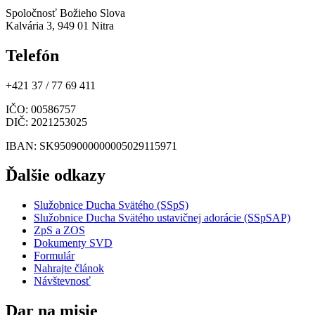
Spoločnosť Božieho Slova
Kalvária 3, 949 01 Nitra
Telefón
+421 37 / 77 69 411
IČO
: 00586757
DIČ
: 2021253025
IBAN
: SK9509000000005029115971
Ďalšie odkazy
Služobnice Ducha Svätého (SSpS)
Služobnice Ducha Svätého ustavičnej adorácie (SSpSAP)
ZpS a ZOS
Dokumenty SVD
Formulár
Nahrajte článok
Návštevnosť
Dar na misie