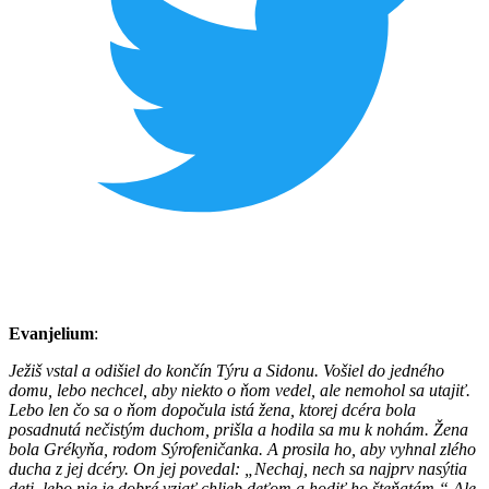
Evanjelium
:
Ježiš vstal a odišiel do končín Týru a Sidonu. Vošiel do jedného
domu, lebo nechcel, aby niekto o ňom vedel, ale nemohol sa utajiť.
Lebo len čo sa o ňom dopočula istá žena, ktorej dcéra bola
posadnutá nečistým duchom, prišla a hodila sa mu k nohám. Žena
bola Grékyňa, rodom Sýrofeničanka. A prosila ho, aby vyhnal zlého
ducha z jej dcéry. On jej povedal: „Nechaj, nech sa najprv nasýtia
deti, lebo nie je dobré vziať chlieb deťom a hodiť ho šteňatám.“ Ale