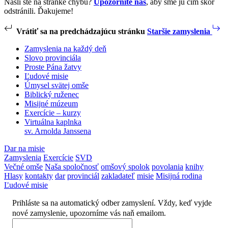
Našli ste na stránke chybu?
Upozornite nás
, aby sme ju čím skôr
odstránili. Ďakujeme!
Vrátiť sa na predchádzajúcu stránku
Staršie zamyslenia
Zamyslenia na každý deň
Slovo provinciála
Proste Pána žatvy
Ľudové misie
Úmysel svätej omše
Biblický ruženec
Misijné múzeum
Exercície – kurzy
Virtuálna kaplnka
sv. Arnolda Janssena
Dar na misie
Zamyslenia
Exercície
SVD
Večné omše
Naša spoločnosť
omšový spolok
povolania
knihy
Hlasy
kontakty
dar
provinciál
zakladateľ
misie
Misijná rodina
Ľudové misie
Prihláste sa na automatický odber zamyslení. Vždy, keď vyjde
nové zamyslenie, upozorníme vás naň emailom.