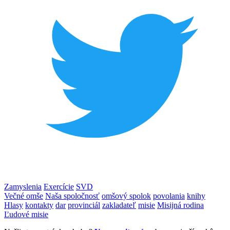
Zamyslenia
Exercície
SVD
Večné omše
Naša spoločnosť
omšový spolok
povolania
knihy
Hlasy
kontakty
dar
provinciál
zakladateľ
misie
Misijná rodina
Ľudové misie