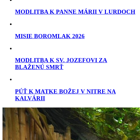
MODLITBA K PANNE MÁRII V LURDOCH
MISIE BOROMLAK 2026
MODLITBA K SV. JOZEFOVI ZA
BLAŽENÚ SMRŤ
PÚŤ K MATKE BOŽEJ V NITRE NA
KALVÁRII