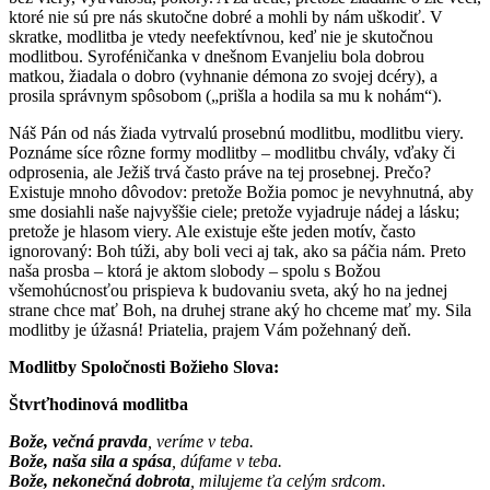
ktoré nie sú pre nás skutočne dobré a mohli by nám uškodiť. V
skratke, modlitba je vtedy neefektívnou, keď nie je skutočnou
modlitbou. Syroféničanka v dnešnom Evanjeliu bola dobrou
matkou, žiadala o dobro (vyhnanie démona zo svojej dcéry), a
prosila správnym spôsobom („prišla a hodila sa mu k nohám“).
Náš Pán od nás žiada vytrvalú prosebnú modlitbu, modlitbu viery.
Poznáme síce rôzne formy modlitby – modlitbu chvály, vďaky či
odprosenia, ale Ježiš trvá často práve na tej prosebnej. Prečo?
Existuje mnoho dôvodov: pretože Božia pomoc je nevyhnutná, aby
sme dosiahli naše najvyššie ciele; pretože vyjadruje nádej a lásku;
pretože je hlasom viery. Ale existuje ešte jeden motív, často
ignorovaný: Boh túži, aby boli veci aj tak, ako sa páčia nám. Preto
naša prosba – ktorá je aktom slobody – spolu s Božou
všemohúcnosťou prispieva k budovaniu sveta, aký ho na jednej
strane chce mať Boh, na druhej strane aký ho chceme mať my. Sila
modlitby je úžasná! Priatelia, prajem Vám požehnaný deň.
Modlitby Spoločnosti Božieho Slova:
Štvrťhodinová modlitba
Bože, večná pravda
, veríme v teba.
Bože, naša sila a spása
, dúfame v teba.
Bože, nekonečná dobrota
, milujeme ťa celým srdcom.