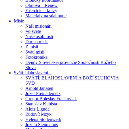
Biblický koordinátor
Obnova – Renew
Exercície – kurzy
Materiály na stiahnutie
Misie
Naši misionári
Vo svete
Naše osobnosti
Dar na misie
Z misií
Svätí misií
Fotokronika
Dejiny Slovenskej provincie Spoločnosti Božieho
Slova
Svätí, blahoslavení...
SVÄTÍ, BLAHOSLAVENÍ A BOŽÍ SLUHOVIA
SVD
Arnold Janssen
Jozef Freinademetz
Gregor Boleslav Frackoviak
Stanislav Kubista
Aloiz Liguda
Ľudovít Mzyk
Helena Stollenwerk
Jozefa Stenmanns