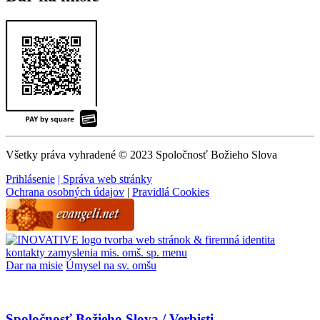
Všetky práva vyhradené © 2023 Spoločnosť Božieho Slova
Prihlásenie
| Správa web stránky
Ochrana osobných údajov
|
Pravidlá Cookies
tvorba web stránok & firemná identita
kontakty
zamyslenia
mis. omš. sp.
menu
Dar na misie
Úmysel na sv. omšu
Spoločnosť Božieho Slova / Verbisti