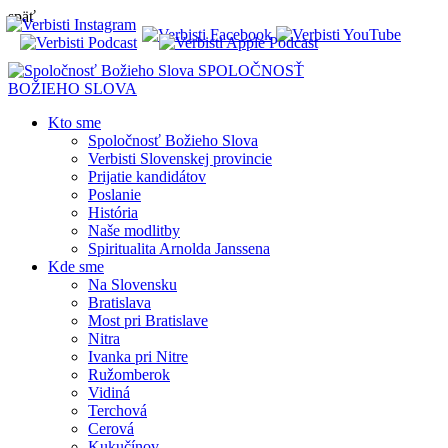
späť
SPOLOČNOSŤ
BOŽIEHO SLOVA
Kto sme
Spoločnosť Božieho Slova
Verbisti Slovenskej provincie
Prijatie kandidátov
Poslanie
História
Naše modlitby
Spiritualita Arnolda Janssena
Kde sme
Na Slovensku
Bratislava
Most pri Bratislave
Nitra
Ivanka pri Nitre
Ružomberok
Vidiná
Terchová
Cerová
Kukučínov