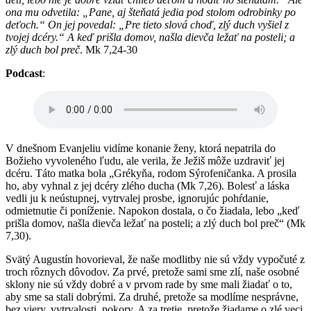
ona mu odvetila: „Pane, aj šteňatá jedia pod stolom odrobinky po
deťoch.“ On jej povedal: „Pre tieto slová choď, zlý duch vyšiel z
tvojej dcéry.“ A keď prišla domov, našla dievča ležať na posteli; a
zlý duch bol preč
. Mk 7,24-30
Podcast
:
V dnešnom Evanjeliu vidíme konanie ženy, ktorá nepatrila do
Božieho vyvoleného ľudu, ale verila, že Ježiš môže uzdraviť jej
dcéru. Táto matka bola „Grékyňa, rodom Sýrofeničanka. A prosila
ho, aby vyhnal z jej dcéry zlého ducha (Mk 7,26). Bolesť a láska
vedli ju k neústupnej, vytrvalej prosbe, ignorujúc pohŕdanie,
odmietnutie či poníženie. Napokon dostala, o čo žiadala, lebo „keď
prišla domov, našla dievča ležať na posteli; a zlý duch bol preč“ (Mk
7,30).
Svätý Augustín hovorieval, že naše modlitby nie sú vždy vypočuté z
troch rôznych dôvodov. Za prvé, pretože sami sme zlí, naše osobné
sklony nie sú vždy dobré a v prvom rade by sme mali žiadať o to,
aby sme sa stali dobrými. Za druhé, pretože sa modlíme nesprávne,
bez viery, vytrvalosti, pokory. A za tretie, pretože žiadame o zlé veci,