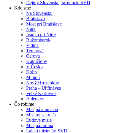
Dejiny Slovenskej provincie SVD
Kde sme
Na Slovensku
Bratislava
Most pri Bratislave
Nitra
Ivanka pri Nitre
Ružomberok
Vidiná
Terchová
Cerová
Kukučínov
V Česku
Kolín
Mimoň
Nový Hrozenkov
Praha – Uhříněves
Velké Karlovice
Halenkov
Čo robíme
Misijná animácia
Misijný sekretár
Ľudové misie
Misijná rodina
Laickí misionári SVD