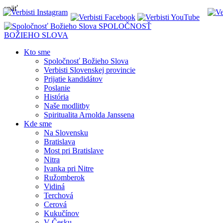
späť
SPOLOČNOSŤ
BOŽIEHO SLOVA
Kto sme
Spoločnosť Božieho Slova
Verbisti Slovenskej provincie
Prijatie kandidátov
Poslanie
História
Naše modlitby
Spiritualita Arnolda Janssena
Kde sme
Na Slovensku
Bratislava
Most pri Bratislave
Nitra
Ivanka pri Nitre
Ružomberok
Vidiná
Terchová
Cerová
Kukučínov
V Česku