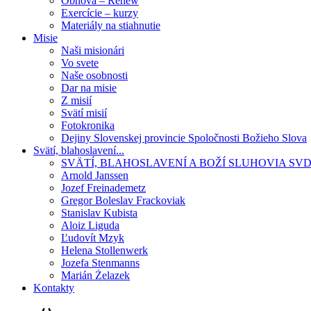
Obnova – Renew
Exercície – kurzy
Materiály na stiahnutie
Misie
Naši misionári
Vo svete
Naše osobnosti
Dar na misie
Z misií
Svätí misií
Fotokronika
Dejiny Slovenskej provincie Spoločnosti Božieho Slova
Svätí, blahoslavení...
SVÄTÍ, BLAHOSLAVENÍ A BOŽÍ SLUHOVIA SV
Arnold Janssen
Jozef Freinademetz
Gregor Boleslav Frackoviak
Stanislav Kubista
Aloiz Liguda
Ľudovít Mzyk
Helena Stollenwerk
Jozefa Stenmanns
Marián Żelazek
Kontakty