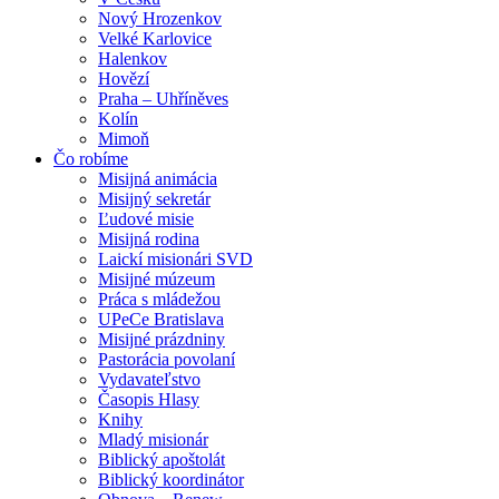
Nový Hrozenkov
Velké Karlovice
Halenkov
Hovězí
Praha – Uhříněves
Kolín
Mimoň
Čo robíme
Misijná animácia
Misijný sekretár
Ľudové misie
Misijná rodina
Laickí misionári SVD
Misijné múzeum
Práca s mládežou
UPeCe Bratislava
Misijné prázdniny
Pastorácia povolaní
Vydavateľstvo
Časopis Hlasy
Knihy
Mladý misionár
Biblický apoštolát
Biblický koordinátor