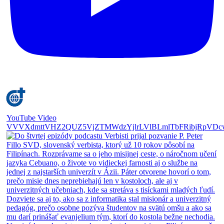
YouTube Video
VVVXdmttVHZ2QUZ5VjZTMWdzYjlrLVlBLmlTbFRibjRpVDc