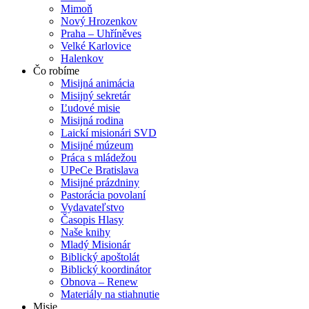
Mimoň
Nový Hrozenkov
Praha – Uhříněves
Velké Karlovice
Halenkov
Čo robíme
Misijná animácia
Misijný sekretár
Ľudové misie
Misijná rodina
Laickí misionári SVD
Misijné múzeum
Práca s mládežou
UPeCe Bratislava
Misijné prázdniny
Pastorácia povolaní
Vydavateľstvo
Časopis Hlasy
Naše knihy
Mladý Misionár
Biblický apoštolát
Biblický koordinátor
Obnova – Renew
Materiály na stiahnutie
Misie