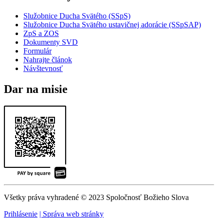
Služobnice Ducha Svätého (SSpS)
Služobnice Ducha Svätého ustavičnej adorácie (SSpSAP)
ZpS a ZOS
Dokumenty SVD
Formulár
Nahrajte článok
Návštevnosť
Dar na misie
Všetky práva vyhradené © 2023 Spoločnosť Božieho Slova
Prihlásenie
| Správa web stránky