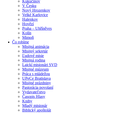
Kukučínov
V Česku
Nový Hrozenkov
Velké Karlovice
Halenkov
Hovězí
Praha – Uhříněves
Kolín
Mimoň
Čo robíme
Misijná animácia
Misijný sekretár
Ľudové misie
Misijná rodina
Laickí misionári SVD
Misijné múzeum
Práca s mládežou
UPeCe Bratislava
Misijné prázdniny
Pastorácia povolaní
Vydavateľstvo
Časopis Hlasy
Knihy
Mladý misionár
Biblický apoštolát