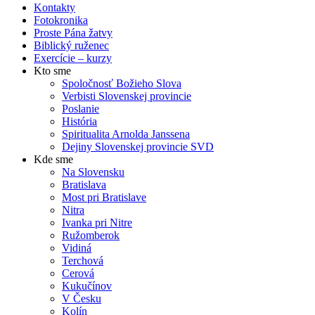
Kontakty
Fotokronika
Proste Pána žatvy
Biblický ruženec
Exercície – kurzy
Kto sme
Spoločnosť Božieho Slova
Verbisti Slovenskej provincie
Poslanie
História
Spiritualita Arnolda Janssena
Dejiny Slovenskej provincie SVD
Kde sme
Na Slovensku
Bratislava
Most pri Bratislave
Nitra
Ivanka pri Nitre
Ružomberok
Vidiná
Terchová
Cerová
Kukučínov
V Česku
Kolín