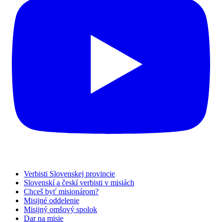
Verbisti Slovenskej provincie
Slovenskí a českí verbisti v misiách
Chceš byť misionárom?
Misijné oddelenie
Misijný omšový spolok
Dar na misie