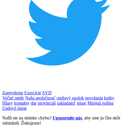
Zamyslenia
Exercície
SVD
Večné omše
Naša spoločnosť
omšový spolok
povolania
knihy
Hlasy
kontakty
dar
provinciál
zakladateľ
misie
Misijná rodina
Ľudové misie
Našli ste na stránke chybu?
Upozornite nás
, aby sme ju čím skôr
odstránili. Ďakujeme!