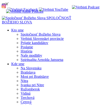
späť
SPOLOČNOSŤ
BOŽIEHO SLOVA
Kto sme
Spoločnosť Božieho Slova
Verbisti Slovenskej provincie
Prijatie kandidátov
Poslanie
História
Naše modlitby
Spiritualita Arnolda Janssena
Kde sme
Na Slovensku
Bratislava
Most pri Bratislave
Nitra
Ivanka pri Nitre
Ružomberok
Vidiná
Terchová
Cerová