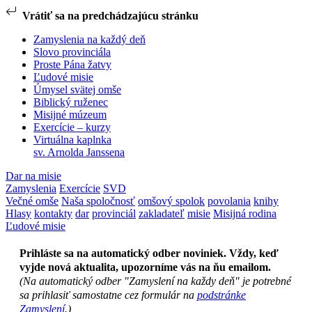
Vrátiť sa na predchádzajúcu stránku
Zamyslenia na každý deň
Slovo provinciála
Proste Pána žatvy
Ľudové misie
Úmysel svätej omše
Biblický ruženec
Misijné múzeum
Exercície – kurzy
Virtuálna kaplnka
sv. Arnolda Janssena
Dar na misie
Zamyslenia
Exercície
SVD
Večné omše
Naša spoločnosť
omšový spolok
povolania
knihy
Hlasy
kontakty
dar
provinciál
zakladateľ
misie
Misijná rodina
Ľudové misie
Prihláste sa na automatický odber noviniek. Vždy, keď
vyjde nová aktualita, upozorníme vás na ňu emailom.
(Na automatický odber "Zamyslení na každy deň" je potrebné
sa prihlasiť samostatne cez formulár na
podstránke
Zamyslení
.)