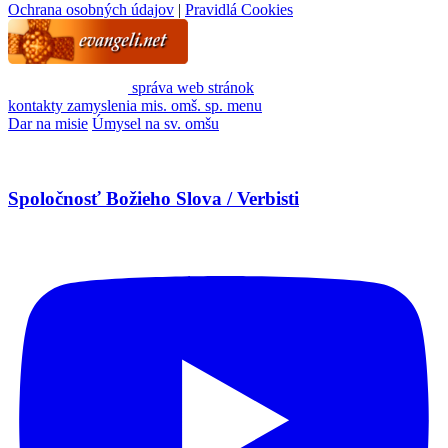
Ochrana osobných údajov
|
Pravidlá Cookies
správa web stránok
kontakty
zamyslenia
mis. omš. sp.
menu
Dar na misie
Úmysel na sv. omšu
Spoločnosť Božieho Slova / Verbisti