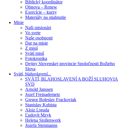
Biblický koordinátor
Obnova – Renew
Exercície – kurzy
Materiály na stiahnutie
Misie
Naši misionári
Vo svete
Naše osobnosti
Dar na misie
Z misií
Svätí misií
Fotokronika
Dejiny Slovenskej provincie Spoločnosti Božieho
Slova
Svätí, blahoslavení...
SVÄTÍ, BLAHOSLAVENÍ A BOŽÍ SLUHOVIA
SVD
Arnold Janssen
Jozef Freinademetz
Gregor Boleslav Frackoviak
Stanislav Kubista
Aloiz Liguda
Ľudovít Mzyk
Helena Stollenwerk
Jozefa Stenmanns