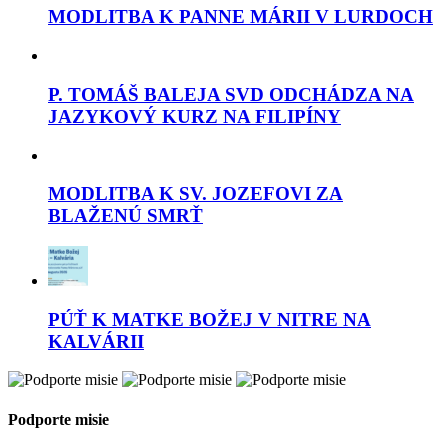
MODLITBA K PANNE MÁRII V LURDOCH
P. TOMÁŠ BALEJA SVD ODCHÁDZA NA
JAZYKOVÝ KURZ NA FILIPÍNY
MODLITBA K SV. JOZEFOVI ZA
BLAŽENÚ SMRŤ
PÚŤ K MATKE BOŽEJ V NITRE NA
KALVÁRII
Podporte misie