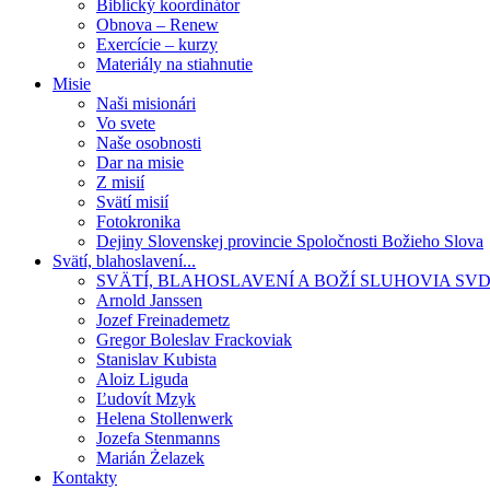
Biblický koordinátor
Obnova – Renew
Exercície – kurzy
Materiály na stiahnutie
Misie
Naši misionári
Vo svete
Naše osobnosti
Dar na misie
Z misií
Svätí misií
Fotokronika
Dejiny Slovenskej provincie Spoločnosti Božieho Slova
Svätí, blahoslavení...
SVÄTÍ, BLAHOSLAVENÍ A BOŽÍ SLUHOVIA SV
Arnold Janssen
Jozef Freinademetz
Gregor Boleslav Frackoviak
Stanislav Kubista
Aloiz Liguda
Ľudovít Mzyk
Helena Stollenwerk
Jozefa Stenmanns
Marián Żelazek
Kontakty