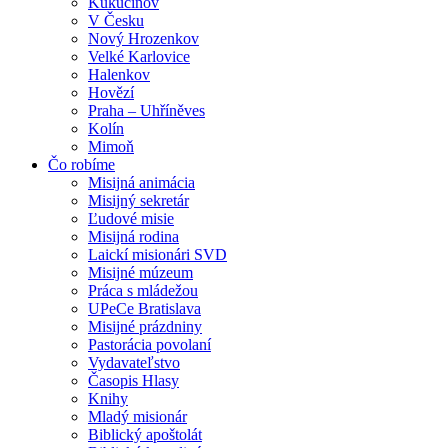
Kukučínov
V Česku
Nový Hrozenkov
Velké Karlovice
Halenkov
Hovězí
Praha – Uhříněves
Kolín
Mimoň
Čo robíme
Misijná animácia
Misijný sekretár
Ľudové misie
Misijná rodina
Laickí misionári SVD
Misijné múzeum
Práca s mládežou
UPeCe Bratislava
Misijné prázdniny
Pastorácia povolaní
Vydavateľstvo
Časopis Hlasy
Knihy
Mladý misionár
Biblický apoštolát