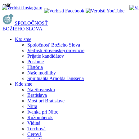
späť
SPOLOČNOSŤ
BOŽIEHO SLOVA
Kto sme
Spoločnosť Božieho Slova
Verbisti Slovenskej provincie
Prijatie kandidátov
Poslanie
História
Naše modlitby
Spiritualita Arnolda Janssena
Kde sme
Na Slovensku
Bratislava
Most pri Bratislave
Nitra
Ivanka pri Nitre
Ružomberok
Vidiná
Terchová
Cerová