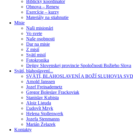
Biblický koordinátor
Obnova – Renew
Exercície – kurzy
Materiály na stiahnutie
Misie
Naši misionári
Vo svete
Naše osobnosti
Dar na misie
Z misií
Svätí misií
Fotokronika
Dejiny Slovenskej provincie Spoločnosti Božieho Slova
Svätí, blahoslavení...
SVÄTÍ, BLAHOSLAVENÍ A BOŽÍ SLUHOVIA SV
Arnold Janssen
Jozef Freinademetz
Gregor Boleslav Frackoviak
Stanislav Kubista
Aloiz Liguda
Ľudovít Mzyk
Helena Stollenwerk
Jozefa Stenmanns
Marián Żelazek
Kontakty