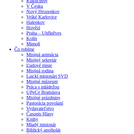
Kukučínov
V Česku
Nový Hrozenkov
Velké Karlovice
Halenkov
Hovězí
Praha – Uhříněves
Kolín
Mimoň
Čo robíme
Misijná animácia
Misijný sekretár
Ľudové misie
Misijná rodina
Laickí misionári SVD
Misijné múzeum
Práca s mládežou
UPeCe Bratislava
Misijné prázdniny
Pastorácia povolaní
Vydavateľstvo
Časopis Hlasy
Knihy
Mladý misionár
Biblický apoštolát