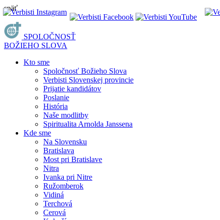
späť
SPOLOČNOSŤ
BOŽIEHO SLOVA
Kto sme
Spoločnosť Božieho Slova
Verbisti Slovenskej provincie
Prijatie kandidátov
Poslanie
História
Naše modlitby
Spiritualita Arnolda Janssena
Kde sme
Na Slovensku
Bratislava
Most pri Bratislave
Nitra
Ivanka pri Nitre
Ružomberok
Vidiná
Terchová
Cerová