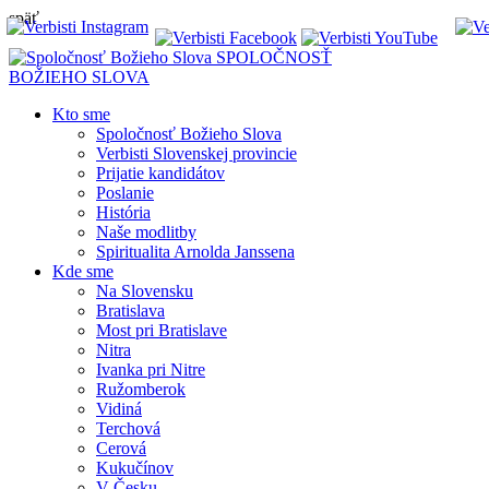
späť
SPOLOČNOSŤ
BOŽIEHO SLOVA
Kto sme
Spoločnosť Božieho Slova
Verbisti Slovenskej provincie
Prijatie kandidátov
Poslanie
História
Naše modlitby
Spiritualita Arnolda Janssena
Kde sme
Na Slovensku
Bratislava
Most pri Bratislave
Nitra
Ivanka pri Nitre
Ružomberok
Vidiná
Terchová
Cerová
Kukučínov
V Česku