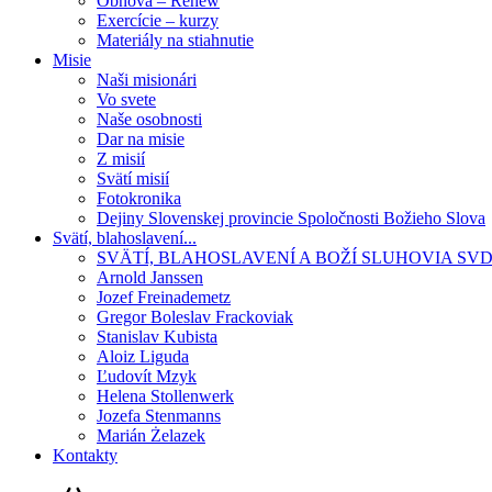
Obnova – Renew
Exercície – kurzy
Materiály na stiahnutie
Misie
Naši misionári
Vo svete
Naše osobnosti
Dar na misie
Z misií
Svätí misií
Fotokronika
Dejiny Slovenskej provincie Spoločnosti Božieho Slova
Svätí, blahoslavení...
SVÄTÍ, BLAHOSLAVENÍ A BOŽÍ SLUHOVIA SV
Arnold Janssen
Jozef Freinademetz
Gregor Boleslav Frackoviak
Stanislav Kubista
Aloiz Liguda
Ľudovít Mzyk
Helena Stollenwerk
Jozefa Stenmanns
Marián Żelazek
Kontakty