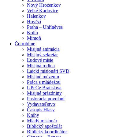
Nový Hrozenkov
Velké Karlovice
Halenkov
Hovězí
Praha – Uhříněves
Kolín
Mimoň
Čo robíme
Misijná animácia
Misijný sekretár
Ľudové misie
Misijná rodina
Laickí misionári SVD
Misijné múzeum
Práca s mládežou
UPeCe Bratislava
Misijné prázdniny
Pastorácia povolaní
Vydavateľstvo
Časopis Hlasy
Knihy
Mladý misionár
Biblický apoštolát
Biblický koordinátor