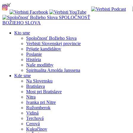
späť
SPOLOČNOSŤ
BOŽIEHO SLOVA
Kto sme
Spoločnosť Božieho Slova
Verbisti Slovenskej provincie
Prijatie kandidátov
Poslanie
História
Naše modlitby
Spiritualita Arnolda Janssena
Kde sme
Na Slovensku
Bratislava
Most pri Bratislave
Nitra
Ivanka pri Nitre
Ružomberok
Vidiná
Terchová
Cerová
Kukučínov