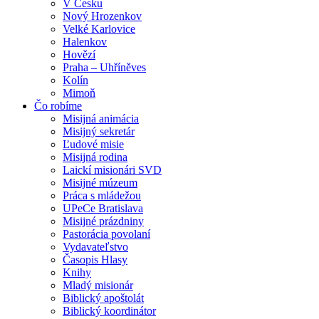
V Česku
Nový Hrozenkov
Velké Karlovice
Halenkov
Hovězí
Praha – Uhříněves
Kolín
Mimoň
Čo robíme
Misijná animácia
Misijný sekretár
Ľudové misie
Misijná rodina
Laickí misionári SVD
Misijné múzeum
Práca s mládežou
UPeCe Bratislava
Misijné prázdniny
Pastorácia povolaní
Vydavateľstvo
Časopis Hlasy
Knihy
Mladý misionár
Biblický apoštolát
Biblický koordinátor