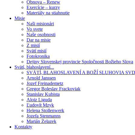
Obnova – Renew
Exercície – kurzy
Materiály na stiahnutie
Misie
Naši misionári
Vo svete
Naše osobnosti
Dar na misie
Z misií
Svätí misií
Fotokronika
Dejiny Slovenskej provincie Spoločnosti Božieho Slova
Svätí, blahoslavení...
SVÄTÍ, BLAHOSLAVENÍ A BOŽÍ SLUHOVIA SV
Arnold Janssen
Jozef Freinademetz
Gregor Boleslav Frackoviak
Stanislav Kubista
Aloiz Liguda
Ľudovít Mzyk
Helena Stollenwerk
Jozefa Stenmanns
Marián Żelazek
Kontakty