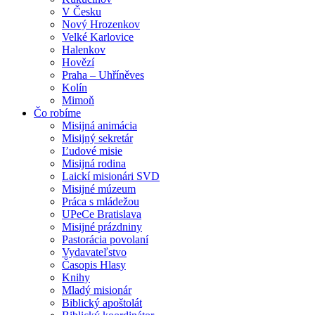
V Česku
Nový Hrozenkov
Velké Karlovice
Halenkov
Hovězí
Praha – Uhříněves
Kolín
Mimoň
Čo robíme
Misijná animácia
Misijný sekretár
Ľudové misie
Misijná rodina
Laickí misionári SVD
Misijné múzeum
Práca s mládežou
UPeCe Bratislava
Misijné prázdniny
Pastorácia povolaní
Vydavateľstvo
Časopis Hlasy
Knihy
Mladý misionár
Biblický apoštolát