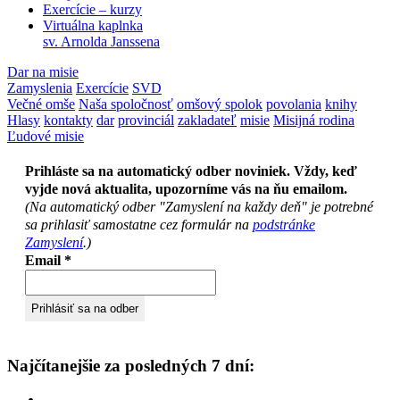
Exercície – kurzy
Virtuálna kaplnka
sv. Arnolda Janssena
Dar na misie
Zamyslenia
Exercície
SVD
Večné omše
Naša spoločnosť
omšový spolok
povolania
knihy
Hlasy
kontakty
dar
provinciál
zakladateľ
misie
Misijná rodina
Ľudové misie
Prihláste sa na automatický odber noviniek. Vždy, keď
vyjde nová aktualita, upozorníme vás na ňu emailom.
(Na automatický odber "Zamyslení na každy deň" je potrebné
sa prihlasiť samostatne cez formulár na
podstránke
Zamyslení
.)
Email
*
Najčítanejšie za posledných 7 dní: