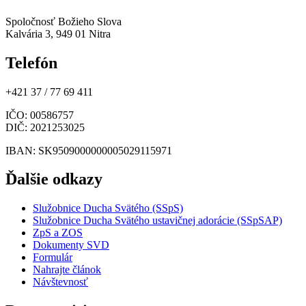
Spoločnosť Božieho Slova
Kalvária 3, 949 01 Nitra
Telefón
+421 37 / 77 69 411
IČO
: 00586757
DIČ
: 2021253025
IBAN
: SK9509000000005029115971
Ďalšie odkazy
Služobnice Ducha Svätého (SSpS)
Služobnice Ducha Svätého ustavičnej adorácie (SSpSAP)
ZpS a ZOS
Dokumenty SVD
Formulár
Nahrajte článok
Návštevnosť