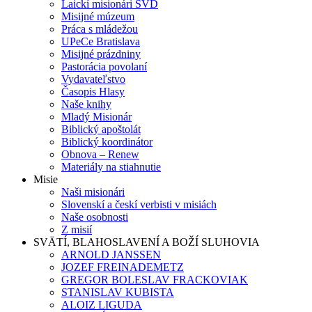
Laickí misionári SVD
Misijné múzeum
Práca s mládežou
UPeCe Bratislava
Misijné prázdniny
Pastorácia povolaní
Vydavateľstvo
Časopis Hlasy
Naše knihy
Mladý Misionár
Biblický apoštolát
Biblický koordinátor
Obnova – Renew
Materiály na stiahnutie
Misie
Naši misionári
Slovenskí a českí verbisti v misiách
Naše osobnosti
Z misií
SVÄTÍ, BLAHOSLAVENÍ A BOŽÍ SLUHOVIA
ARNOLD JANSSEN
JOZEF FREINADEMETZ
GREGOR BOLESLAV FRACKOVIAK
STANISLAV KUBISTA
ALOIZ LIGUDA