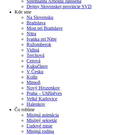
Spiritualita Arnolda Janssena
Dejiny Slovenskej provincie SVD
Kde sme
Na Slovensku
Bratislava
Most pri Bratislave
Nitra
Ivanka pri Nitre
Ružomberok
Vidiná
Terchová
Cerová
Kukučínov
V Česku
Kolín
Mimoň
Nový Hrozenkov
Praha – Uhříněves
Velké Karlovice
Halenkov
Čo robíme
Misijná animácia
Misijný sekretár
Ľudové misie
Misijná rodina