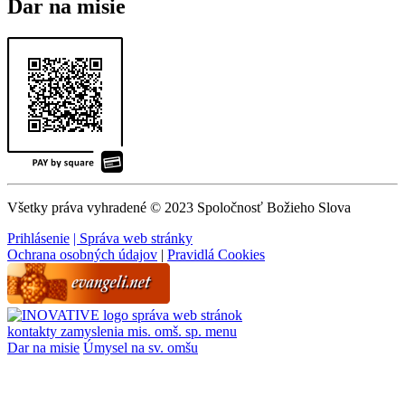
Dar na misie
Všetky práva vyhradené © 2023 Spoločnosť Božieho Slova
Prihlásenie
| Správa web stránky
Ochrana osobných údajov
|
Pravidlá Cookies
správa web stránok
kontakty
zamyslenia
mis. omš. sp.
menu
Dar na misie
Úmysel na sv. omšu