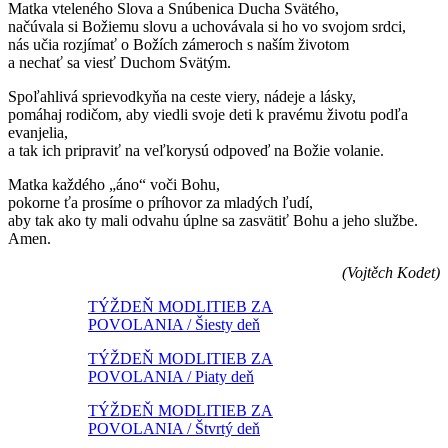
Matka vteleného Slova a Snúbenica Ducha Svätého,
načúvala si Božiemu slovu a uchovávala si ho vo svojom srdci,
nás učia rozjímať o Božích zámeroch s naším životom
a nechať sa viesť Duchom Svätým.
Spoľahlivá sprievodkyňa na ceste viery, nádeje a lásky,
pomáhaj rodičom, aby viedli svoje deti k pravému životu podľa
evanjelia,
a tak ich pripraviť na veľkorysú odpoveď na Božie volanie.
Matka každého „áno“ voči Bohu,
pokorne ťa prosíme o príhovor za mladých ľudí,
aby tak ako ty mali odvahu úplne sa zasvätiť Bohu a jeho službe.
Amen.
(Vojtěch Kodet)
TÝŽDEŇ MODLITIEB ZA
POVOLANIA / Šiesty deň
TÝŽDEŇ MODLITIEB ZA
POVOLANIA / Piaty deň
TÝŽDEŇ MODLITIEB ZA
POVOLANIA / Štvrtý deň