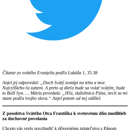
Čítanie zo svätého Evanjelia podľa Lukáša
1, 35.38
Anjel jej odpovedal: „Duch Svätý zostúpi na teba a moc
Najvyššieho ťa zatieni. A preto aj dieťa bude sa volať svätým, bude
to Boží Syn. … Mária povedala: „Hľa, služobnica Pána, nech sa mi
stane podľa tvojho slova.“ Anjel potom od nej odišiel.
Z posolstva Svätého Otca Františka k svetovému dňu modlitieb
za duchovné povolania
Chcem vás vrelo povzbudiť k dôvernému priateľstvu s Pánom