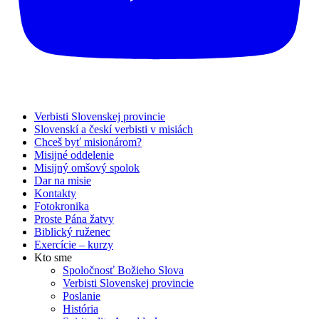
Verbisti Slovenskej provincie
Slovenskí a českí verbisti v misiách
Chceš byť misionárom?
Misijné oddelenie
Misijný omšový spolok
Dar na misie
Kontakty
Fotokronika
Proste Pána žatvy
Biblický ruženec
Exercície – kurzy
Kto sme
Spoločnosť Božieho Slova
Verbisti Slovenskej provincie
Poslanie
História