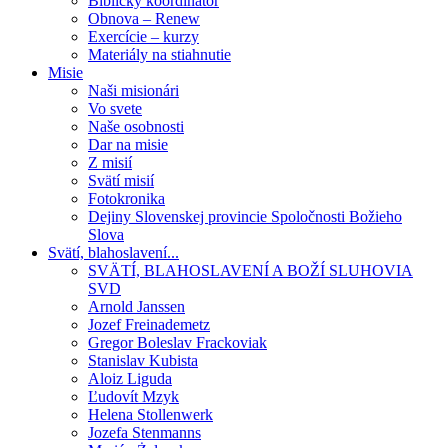
Biblický koordinátor
Obnova – Renew
Exercície – kurzy
Materiály na stiahnutie
Misie
Naši misionári
Vo svete
Naše osobnosti
Dar na misie
Z misií
Svätí misií
Fotokronika
Dejiny Slovenskej provincie Spoločnosti Božieho
Slova
Svätí, blahoslavení...
SVÄTÍ, BLAHOSLAVENÍ A BOŽÍ SLUHOVIA
SVD
Arnold Janssen
Jozef Freinademetz
Gregor Boleslav Frackoviak
Stanislav Kubista
Aloiz Liguda
Ľudovít Mzyk
Helena Stollenwerk
Jozefa Stenmanns