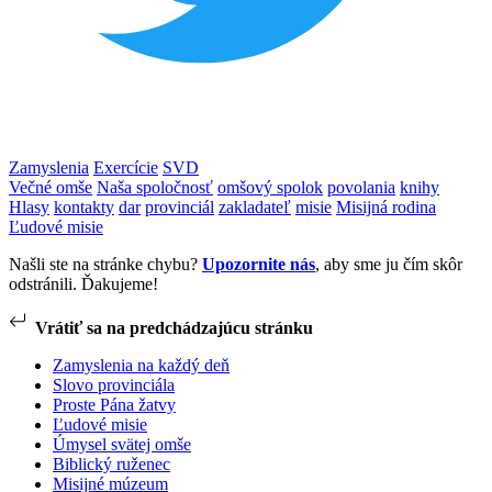
Zamyslenia
Exercície
SVD
Večné omše
Naša spoločnosť
omšový spolok
povolania
knihy
Hlasy
kontakty
dar
provinciál
zakladateľ
misie
Misijná rodina
Ľudové misie
Našli ste na stránke chybu?
Upozornite nás
, aby sme ju čím skôr
odstránili. Ďakujeme!
Vrátiť sa na predchádzajúcu stránku
Zamyslenia na každý deň
Slovo provinciála
Proste Pána žatvy
Ľudové misie
Úmysel svätej omše
Biblický ruženec
Misijné múzeum