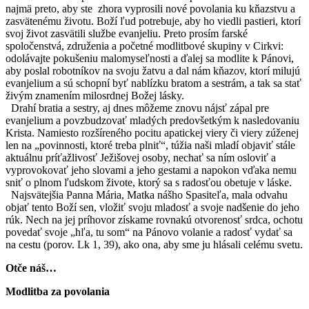
najmä preto, aby ste zhora vyprosili nové povolania ku kňazstvu a
zasvätenému životu. Boží ľud potrebuje, aby ho viedli pastieri, ktorí
svoj život zasvätili službe evanjeliu. Preto prosím farské
spoločenstvá, združenia a početné modlitbové skupiny v Cirkvi:
odolávajte pokušeniu malomyseľnosti a ďalej sa modlite k Pánovi,
aby poslal robotníkov na svoju žatvu a dal nám kňazov, ktorí milujú
evanjelium a sú schopní byť nablízku bratom a sestrám, a tak sa stať
živým znamením milosrdnej Božej lásky.
Drahí bratia a sestry, aj dnes môžeme znovu nájsť zápal pre
evanjelium a povzbudzovať mladých predovšetkým k nasledovaniu
Krista. Namiesto rozšíreného pocitu apatickej viery či viery zúženej
len na „povinnosti, ktoré treba plniť“, túžia naši mladí objaviť stále
aktuálnu príťažlivosť Ježišovej osoby, nechať sa ním osloviť a
vyprovokovať jeho slovami a jeho gestami a napokon vďaka nemu
sniť o plnom ľudskom živote, ktorý sa s radosťou obetuje v láske.
Najsvätejšia Panna Mária, Matka nášho Spasiteľa, mala odvahu
objať tento Boží sen, vložiť svoju mladosť a svoje nadšenie do jeho
rúk. Nech na jej príhovor získame rovnakú otvorenosť srdca, ochotu
povedať svoje „hľa, tu som“ na Pánovo volanie a radosť vydať sa
na cestu (porov. Lk 1, 39), ako ona, aby sme ju hlásali celému svetu.
Otče náš…
Modlitba za povolania