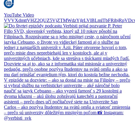
YouTube Video
VVVXdmttVHZ2QUZ5VjZTMWdzYjlrLVlBLmlTbFRibjRpVDc