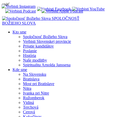
späť
SPOLOČNOSŤ
BOŽIEHO SLOVA
Kto sme
Spoločnosť Božieho Slova
Verbisti Slovenskej provincie
Prijatie kandidátov
Poslanie
História
Naše modlitby
Spiritualita Arnolda Janssena
Kde sme
Na Slovensku
Bratislava
Most pri Bratislave
Nitra
Ivanka pri Nitre
Ružomberok
Vidiná
Terchová
Cerová
Kukučínov